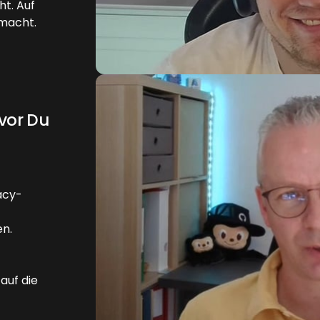
t. Auf
 macht.
evor Du
acy-
en.
auf die