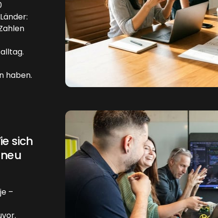
0
Länder:
Zahlen
alltag.
n haben.
e sich
 neu
je –
uvor.