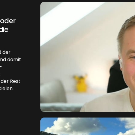
 oder
die
d der
und damit
-
:
der Rest
ielen.