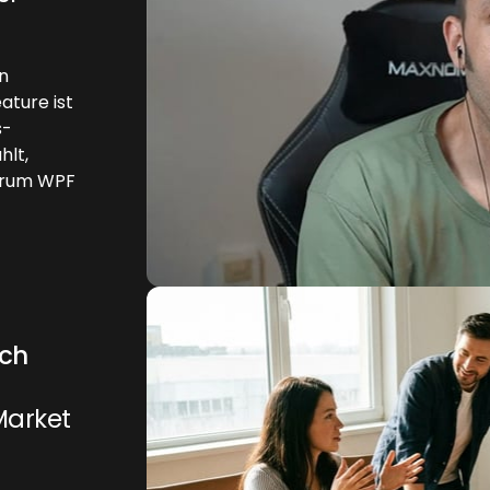
n
ature ist
s-
hlt,
warum WPF
ich
Market