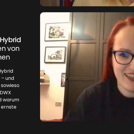
 Hybrid
en von
hen
Hybrid
 – und
 sowieso
r DWX
und warum
 ernste