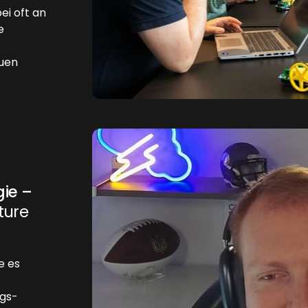
ei oft an
e
euen
gie –
ture
e es
ngs-