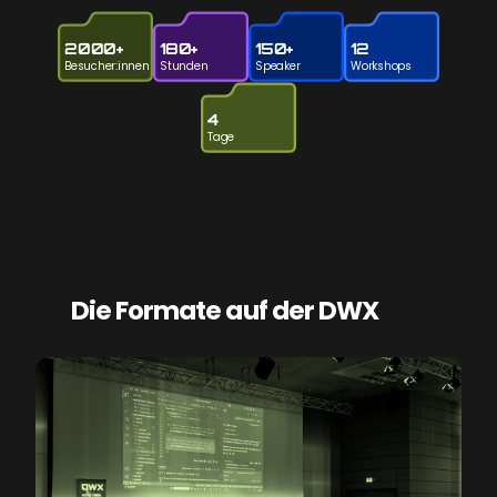
2000+
180+
150+
12
Besucher:innen
Stunden
Speaker
Workshops
4
Tage
Die Formate auf der DWX