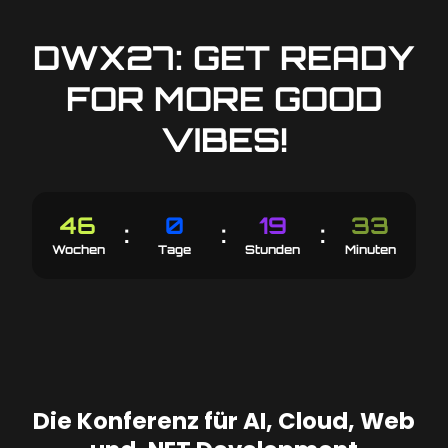
DWX27: GET READY
FOR MORE GOOD
VIBES!
33
46
0
19
:
:
:
32
45
6
18
Wochen
Tage
Stunden
Minuten
Die Konferenz für AI, Cloud, Web