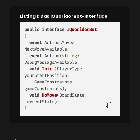
Listing 1: Das IQuoridorBot-Interface
public
interface
IQuoridorBot
{		 

event
 Action<Move> 
NextMoveAvailable; 		 

event
 Action<
string
> 
DebugMessageAvailable; 

void
Init
 (
PlayerType 
yourStartPosition, 

    GameConstraints 
gameConstraints
)
;   

void
DoMove
(
BoardState 
currentState
)
; 

}  