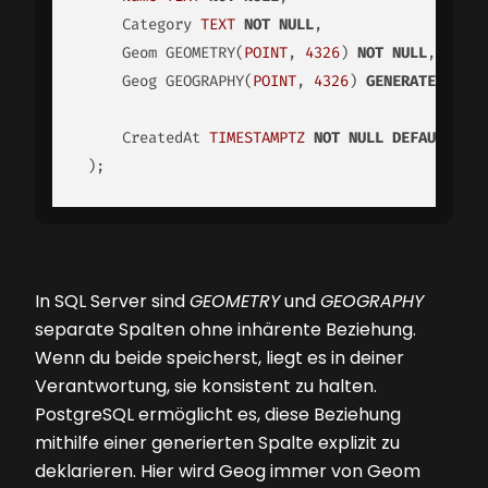
     Category 
TEXT
NOT
NULL
,

     Geom GEOMETRY(
POINT
, 
4326
) 
NOT
NULL
,

     Geog GEOGRAPHY(
POINT
, 
4326
) 
GENERATED
ALWA
     CreatedAt 
TIMESTAMPTZ
NOT
NULL
DEFAULT
 NOW
 );
In SQL Server sind
GEOMETRY
und
GEOGRAPHY
separate Spalten ohne inhärente Beziehung.
Wenn du beide speicherst, liegt es in deiner
Verantwortung, sie konsistent zu halten.
PostgreSQL ermöglicht es, diese Beziehung
mithilfe einer generierten Spalte explizit zu
deklarieren. Hier wird Geog immer von Geom