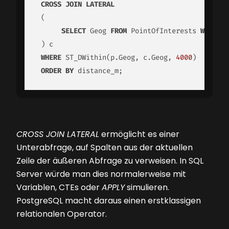
CROSS
JOIN
LATERAL
 (

SELECT
 Geog 
FROM
 PointOfInterests 
WHERE
N
 ) c

WHERE
 ST_DWithin(p.Geog, c.Geog, 
4000
)

ORDER
BY
 distance_m;
CROSS JOIN LATERAL
ermöglicht es einer
Unterabfrage, auf Spalten aus der aktuellen
Zeile der äußeren Abfrage zu verweisen. In SQL
Server würde man dies normalerweise mit
Variablen, CTEs oder
APPLY
simulieren.
PostgreSQL macht daraus einen erstklassigen
relationalen Operator.