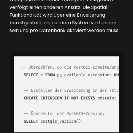
verfolgt einen anderen Ansatz. Die Spatial-
Funktionalität wird über eine Erweiterung
bereitgestellt, die auf dem System vorhanden
sein und pro Datenbank aktiviert werden muss:
-- Überprüfen, ob die PostGIS-Erweiterung auf d
SELECT
 * 
FROM
 pg_available_extensions 
WHERE
na
-- Erstellen der Erweiterung in der aktuellen 
CREATE
EXTENSION
IF
NOT
EXISTS
 postgis;

-- Überprüfen der PostGIS-Version.
SELECT
 postgis_version();