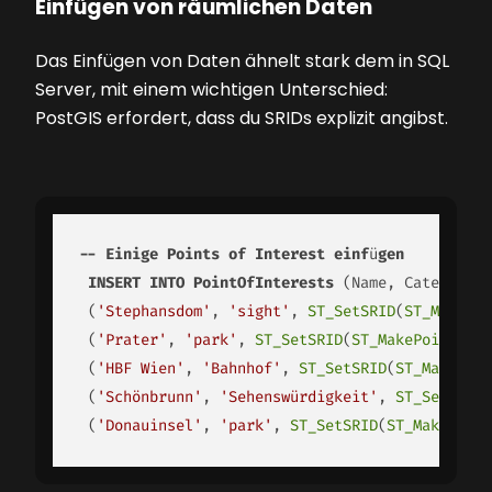
Einfügen von räumlichen Daten
Das Einfügen von Daten ähnelt stark dem in SQL
Server, mit einem wichtigen Unterschied:
PostGIS erfordert, dass du SRIDs explizit angibst.
--
Einige
Points
of
Interest
einf
ü
gen
INSERT
INTO
PointOfInterests
 (Name, Category, 
 (
'Stephansdom'
, 
'sight'
, 
ST_SetSRID
(
ST_MakePoi
 (
'Prater'
, 
'park'
, 
ST_SetSRID
(
ST_MakePoint
(
16.
 (
'HBF Wien'
, 
'Bahnhof'
, 
ST_SetSRID
(
ST_MakePoin
 (
'Schönbrunn'
, 
'Sehenswürdigkeit'
, 
ST_SetSRID
(
 (
'Donauinsel'
, 
'park'
, 
ST_SetSRID
(
ST_MakePoint