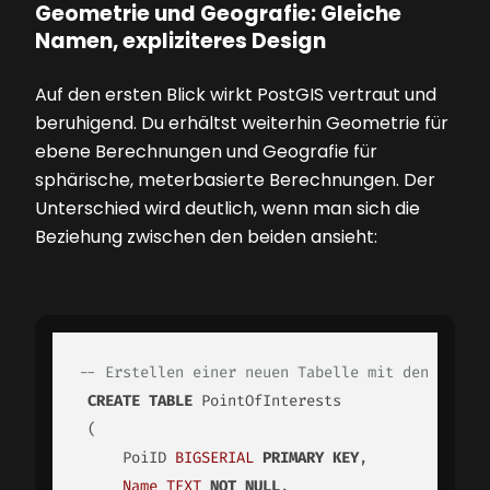
Geometrie und Geografie: Gleiche
Namen, expliziteres Design
Auf den ersten Blick wirkt PostGIS vertraut und
beruhigend. Du erhältst weiterhin Geometrie für
ebene Berechnungen und Geografie für
sphärische, meterbasierte Berechnungen. Der
Unterschied wird deutlich, wenn man sich die
Beziehung zwischen den beiden ansieht:
-- Erstellen einer neuen Tabelle mit den Datent
CREATE
TABLE
 PointOfInterests

 (

     PoiID 
BIGSERIAL
PRIMARY KEY
,

Name
TEXT
NOT
NULL
,
