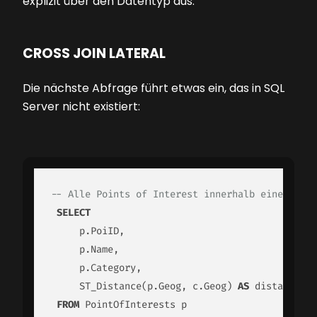
explizit über den Datentyp aus.
CROSS JOIN LATERAL
Die nächste Abfrage führt etwas ein, das in SQL
Server nicht existiert:
-- Alle Points of Interest innerhalb eines Radi
SELECT
     p.PoiID,

     p.Name,

     p.Category,

     ST_Distance(p.Geog, c.Geog) 
AS
 distance_m

FROM
 PointOfInterests p
