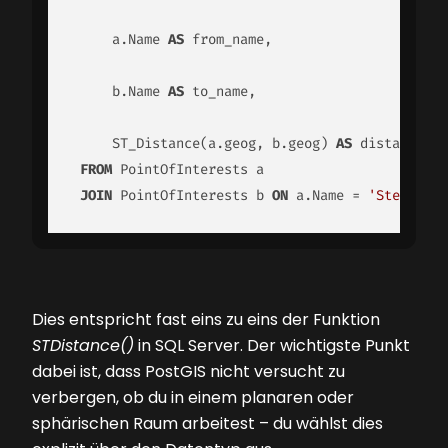
     a.Name 
AS
 from_name,

     b.Name 
AS
 to_name,

     ST_Distance(a.geog, b.geog) 
AS
 distance_m

FROM
 PointOfInterests a

JOIN
 PointOfInterests b 
ON
 a.Name = 
'Stephansd
Dies entspricht fast eins zu eins der Funktion
STDistance()
in SQL Server. Der wichtigste Punkt
dabei ist, dass PostGIS nicht versucht zu
verbergen, ob du in einem planaren oder
sphärischen Raum arbeitest – du wählst dies