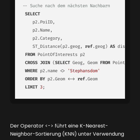
-- Suche nach dem nächsten Nachbarn
SELECT
    p2.PoiID,

    p2.Name,

    p2.Category,

    ST_Distance(p2.geog, 
ref
.geog) 
AS
 distance_
FROM
 PointOfInterests p2

CROSS
JOIN
 (
SELECT
 Geog, Geom 
FROM
 PointOfInte
WHERE
 p2.name <> 
'Stephansdom'
ORDER
BY
 p2.Geom <-> 
ref
.Geom

LIMIT
3
;
Der Operator <-> führt eine K-Nearest-
Neighbor-Sortierung (KNN) unter Verwendung