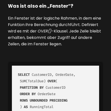
Was ist also ein „Fenster“?
Ein Fenster ist der logische Rahmen, in dem eine
Funktion ihre Berechnung durchführt. Definiert
wird es mit der
OVER()-
Klausel. Jede Zeile bleibt
erhalten, bekommt aber Zugriff auf andere
Zeilen, die im Fenster liegen.
SELECT
 CustomerID, OrderDate,

 SUM(TotalDue) 
OVER
(

PARTITION
BY
 CustomerID

ORDER
BY
 OrderDate

ROWS
UNBOUNDED
PRECEDING
 ) 
AS
 RunningTotal
