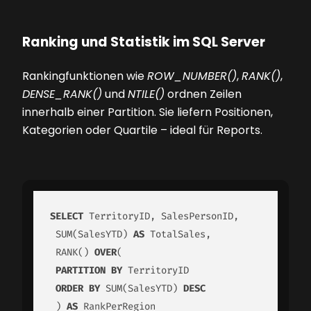
Ranking und Statistik im SQL Server
Rankingfunktionen wie
ROW_NUMBER()
,
RANK()
,
DENSE_RANK()
und
NTILE()
ordnen Zeilen
innerhalb einer Partition. Sie liefern Positionen,
Kategorien oder Quartile – ideal für Reports.
SELECT
 TerritoryID, SalesPersonID,

 SUM(SalesYTD) 
AS
 TotalSales,

 RANK() 
OVER
(

PARTITION
BY
 TerritoryID

ORDER
BY
 SUM(SalesYTD) 
DESC
 ) 
AS
 RankPerRegion
