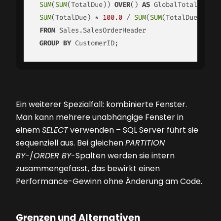
SUM
(
SUM
(TotalDue)) 
OVER
() 
AS
 GlobalTotal,

SUM
(TotalDue) * 
100.0
 / 
SUM
(
SUM
(TotalDue)) 
OVE
FROM
 Sales.SalesOrderHeader

GROUP
BY
 CustomerID;
Ein weiterer Spezialfall: kombinierte Fenster.
Man kann mehrere unabhängige Fenster in
einem
SELECT
verwenden – SQL Server führt sie
sequenziell aus. Bei gleichen
PARTITION
BY-
/
ORDER BY
-Spalten werden sie intern
zusammengefasst, das bewirkt einen
Performance-Gewinn ohne Änderung am Code.
Grenzen und Alternativen