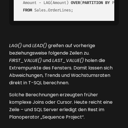
 Amount - LAG(Amount) 
OVER
(
PARTITION
BY
 Product
FROM
 Sales.OrderLines;
LAG()
und
LEAD()
greifen auf vorherige
beziehungsweise folgende Zeilen zu.
FIRST_VALUE()
und
LAST_VALUE()
holen die
Extrempunkte des Fensters. Damit lassen sich
Abweichungen, Trends und Wachstumsraten
direkt in T-SQL berechnen.
Solche Berechnungen erzeugten früher
komplexe Joins oder Cursor. Heute reicht eine
Zeile – und SQL Server erledigt den Rest im
Planoperator „Sequence Project“.