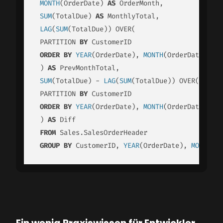
MONTH
(OrderDate) 
AS
 OrderMonth,

SUM
(TotalDue) 
AS
 MonthlyTotal,

LAG
(
SUM
(TotalDue)) OVER(

 PARTITION 
BY
 CustomerID

ORDER
BY
YEAR
(OrderDate), 
MONTH
(OrderDate)

 ) 
AS
 PrevMonthTotal,

SUM
(TotalDue) - 
LAG
(
SUM
(TotalDue)) OVER(

 PARTITION 
BY
 CustomerID

ORDER
BY
YEAR
(OrderDate), 
MONTH
(OrderDate)

 ) 
AS
 Diff

FROM
 Sales.SalesOrderHeader

GROUP
BY
 CustomerID, 
YEAR
(OrderDate), 
MONTH
(Or