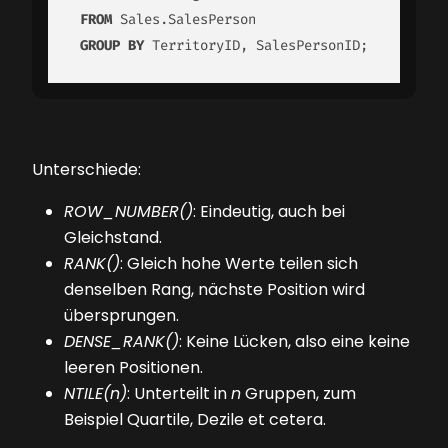
FROM
 Sales.SalesPerson

GROUP
BY
 TerritoryID, SalesPersonID;
Unterschiede:
ROW_NUMBER()
: Eindeutig, auch bei
Gleichstand.
RANK()
: Gleich hohe Werte teilen sich
denselben Rang, nächste Position wird
übersprungen.
DENSE_RANK()
: Keine Lücken, also eine keine
leeren Positionen.
NTILE(n)
: Unterteilt in
n
Gruppen, zum
Beispiel Quartile, Dezile et cetera.