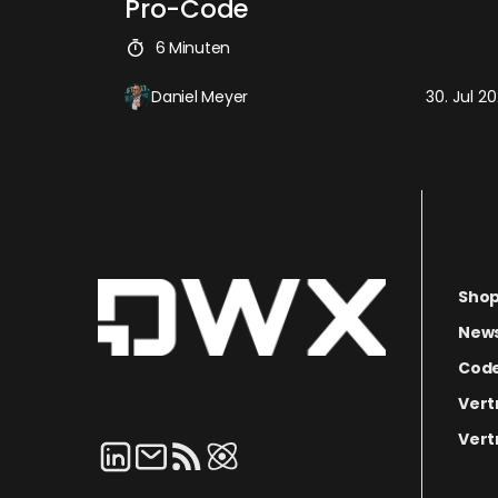
Pro-Code
6 Minuten
Daniel Meyer
30. Jul 2
Sho
News
Code
Vert
Vert