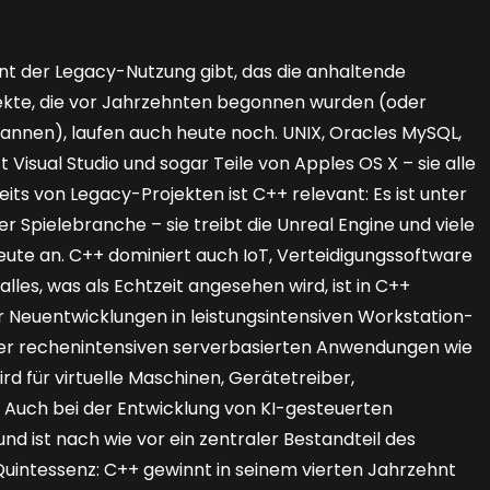
ent der Legacy-Nutzung gibt, das die anhaltende
jekte, die vor Jahrzehnten begonnen wurden (oder
gannen), laufen auch heute noch. UNIX, Oracles MySQL,
t Visual Studio und sogar Teile von Apples OS X – sie alle
ts von Legacy-Projekten ist C++ relevant: Es ist unter
 Spielebranche – sie treibt die Unreal Engine und viele
eute an. C++ dominiert auch IoT, Verteidigungssoftware
les, was als Echtzeit angesehen wird, ist in C++
 Neuentwicklungen in leistungsintensiven Workstation-
 rechenintensiven serverbasierten Anwendungen wie
 für virtuelle Maschinen, Gerätetreiber,
. Auch bei der Entwicklung von KI-gesteuerten
d ist nach wie vor ein zentraler Bestandteil des
uintessenz: C++ gewinnt in seinem vierten Jahrzehnt