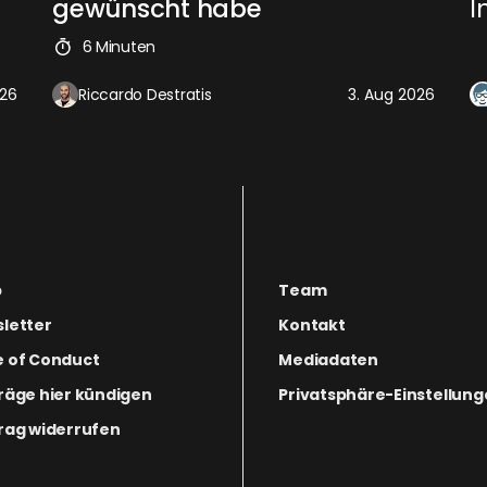
gewünscht habe
I
6 Minuten
026
Riccardo Destratis
3. Aug 2026
p
Team
letter
Kontakt
 of Conduct
Mediadaten
räge hier kündigen
Privatsphäre-Einstellun
rag widerrufen