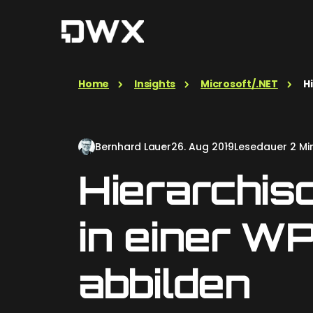
Home
Insights
Microsoft/.NET
H
Bernhard Lauer
26. Aug 2019
Lesedauer 2 Min
Hierarchis
in einer W
abbilden