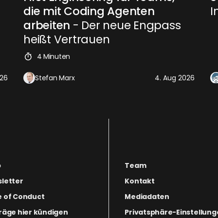
die mit Coding Agenten
I
arbeiten
- Der neue Engpass
heißt Vertrauen
4 Minuten
026
Stefan Marx
4. Aug 2026
p
Team
letter
Kontakt
 of Conduct
Mediadaten
räge hier kündigen
Privatsphäre-Einstellun