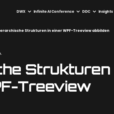
DWX
Infinite AI Conference
DDC
Insights
ierarchische Strukturen in einer WPF-Treeview abbilden
.
che Strukturen
PF-Treeview