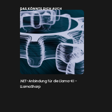
DAS KÖNNTE DICH AUCH
INTERESSIEREN:
.NET-Anbindung für die Llama-KI
-
LLamaSharp