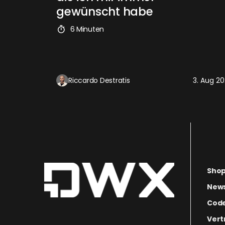
gewünscht habe
6 Minuten
Riccardo Destratis
3. Aug 2
Sho
News
Code
Vert