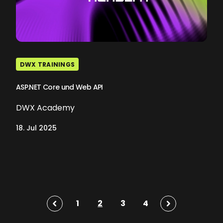
DWX TRAININGS
ASP.NET Core und Web API
DWX Academy
18. Jul 2025
1
2
3
4