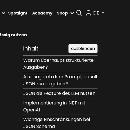
DE
Spotlight
Academy
Shop
Mein Konto
ässig nutzen
Inhalt
ausblenden
Abmelden
Warum überhaupt strukturierte
Ausgaben?
Also sage ich dem Prompt, es soll
JSON zurückgeben?
JSON als Feature des LLM nutzen
Implementierung in .NET mit
OpenAI
Wichtige Einschränkungen bei
JSON Schema