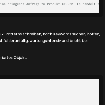
ine dringende Anfrage zu Produkt XY-900. Es handelt sich
Ex-Patterns schreiben, nach Keywords suchen, hoffen,
t fehleranfällig, wartungsintensiv und bricht bei
uriertes Objekt: