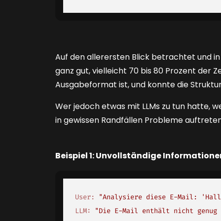
Auf den allerersten Blick betrachtet und in
ganz gut, vielleicht 70 bis 80 Prozent der Z
Ausgabeformat ist, und konnte die Strukt
Wer jedoch etwas mit LLMs zu tun hatte, w
in gewissen Randfällen Probleme auftrete
Beispiel 1: Unvollständige Informatione
User:
"Analysiere diese E-Mail: 'Hall
LLM:
"Die E-Mail enthält nicht genug 