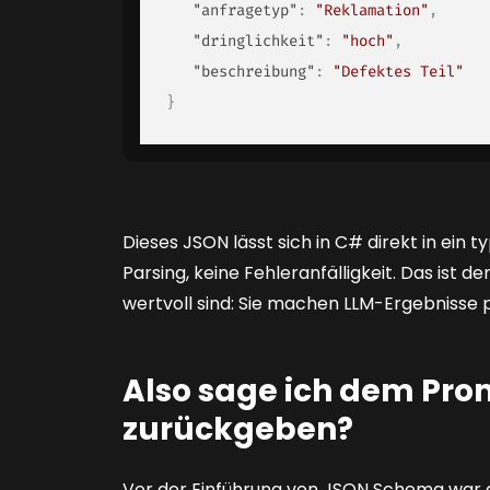
"anfragetyp"
:
"Reklamation"
,
"dringlichkeit"
:
"hoch"
,
"beschreibung"
:
"Defektes Teil"
}
Dieses JSON lässt sich in C# direkt in ein ty
Parsing, keine Fehleranfälligkeit. Das ist 
wertvoll sind: Sie machen LLM-Ergebnisse
Also sage ich dem Prom
zurückgeben?
Vor der Einführung von JSON Schema war d