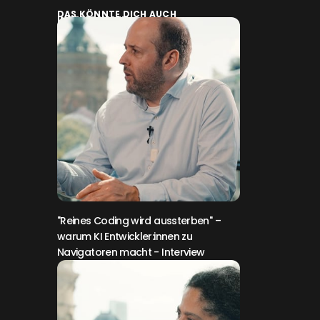
DAS KÖNNTE DICH AUCH
INTERESSIEREN:
"Reines Coding wird aussterben" –
warum KI Entwickler:innen zu
Navigatoren macht
- Interview