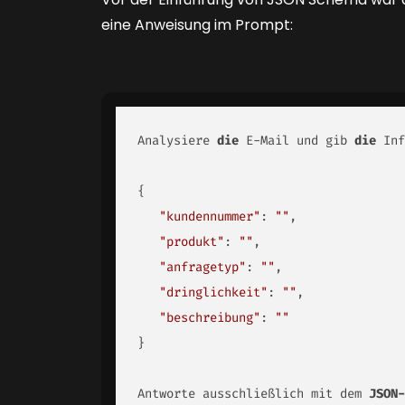
eine Anweisung im Prompt:
Analysiere 
die 
E-Mail und gib 
die 
Inf
{

"kundennummer"
: 
""
,

"produkt"
: 
""
,

"anfragetyp"
: 
""
,

"dringlichkeit"
: 
""
,

"beschreibung"
: 
""
}

Antworte ausschließlich mit dem 
JSON-