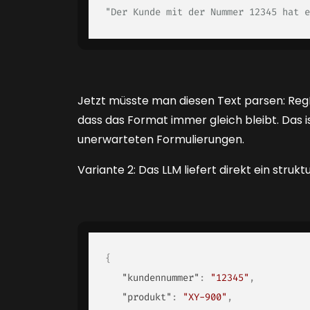
"Der Kunde mit der Nummer 12345 hat e
Jetzt müsste man diesen Text parsen: Reg
dass das Format immer gleich bleibt. Das is
unerwarteten Formulierungen.
Variante 2: Das LLM liefert direkt ein strukt
{
"kundennummer"
:
"12345"
,
"produkt"
:
"XY-900"
,