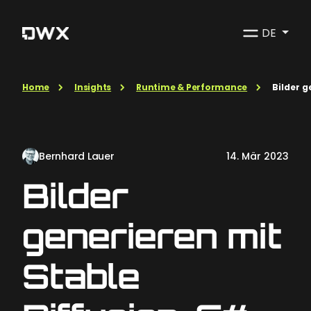
DE
Home
Insights
Runtime & Performance
Bilder 
Bernhard Lauer
14. Mär 2023
Bilder
generieren mit
Stable