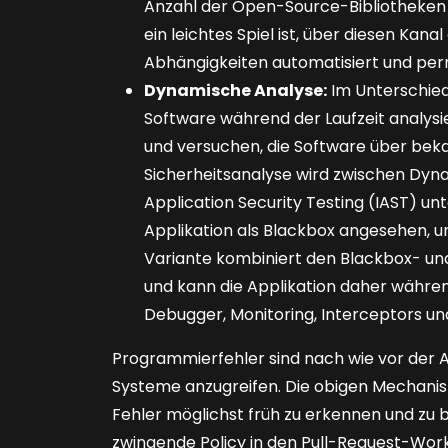
Anzahl der Open-Source-Bibliotheken s
ein leichtes Spiel ist, über diesen Kana
Abhängigkeiten automatisiert und per
Dynamische Analyse:
Im Unterschied 
Software während der Laufzeit analysier
und versuchen, die Software über beka
Sicherheitsana­lyse wird zwischen Dyna
Application Security Testing (IAST) un
Applikation als Blackbox angesehen, un
Variante kombiniert den Blackbox- un
und kann die Applikation daher währe
Debugger, Monitoring, Interceptors un
Programmierfehler sind nach wie vor der
Systeme anzugreifen. Die obigen Mechani
Fehler möglichst früh zu erkennen und zu be
zwingende Policy in den Pull-Request-Work