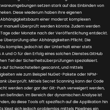
ftwareumgebungen setzen stark auf das Einbinden von
theken. Diese wiederum haben ihre eigenen
er Abhängigkeitsbaum einer moderat komplexen
ieser manuell überprüft werden könnte. Zudem werden
t Tage oder Monate nach der Veröffentlichung entdeckt.
e Überprüfung aller Abhängigkeiten Pflicht. Die
lzu komplex, jedoch ist der Unterhalt einer stets
 A und O für den Erfolg eines solchen Dienstes.GitHub
hen Teil der Sicherheitsüberprüfungen spezialisiert.
e auf Schwachstellen gescannt, und mittels
gkeiten wie zum Beispiel NuGet-Pakete oder NPM-
ank überprüft. Mittels Secret Scanning kann der Code
cht werden oder gar der Git-Push verweigert werden,
en befinden. Im Bereich der dynamischen Analyse ist
den, da diese Tools oft spezifisch auf die Applikation hin
s lässt sich jedoch problemlos mittels Pipelines ein