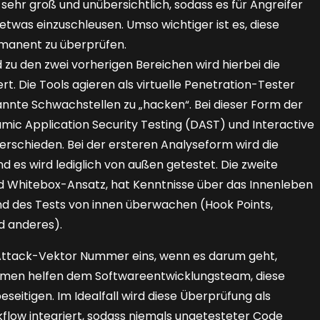
ehr groß und unübersichtlich, sodass es für Angreifer
l etwas einzuschleusen. Umso wichtiger ist es, diese
manent zu überprüfen.
zu den zwei vorherigen Bereichen wird hierbei die
t. Die Tools agieren als virtuelle Penetration-Tester
nnte Schwachstellen zu „hacken“. Bei dieser Form der
mic Application Security Testing (DAST) und Interactive
terschieden. Bei der ersteren Analyseform wird die
d es wird lediglich von außen getestet. Die zweite
d Whitebox-Ansatz, hat Kenntnisse über das Innenleben
nd des Tests von innen überwachen (Hook Points,
d anderes).
 Attack-Vektor Nummer eins, wenn es darum geht,
smen helfen dem Softwareentwicklungs­team, diese
seitigen. Im Idealfall wird diese Überprüfung als
flow integriert, sodass niemals ungetesteter Code