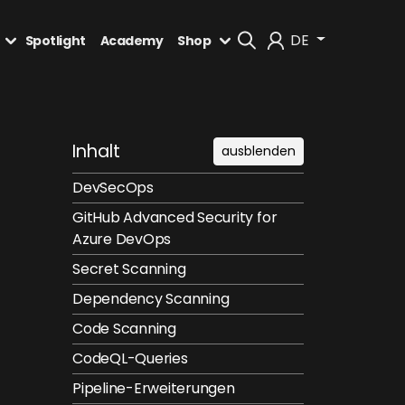
DE
Spotlight
Academy
Shop
Mein Konto
Inhalt
ausblenden
Abmelden
DevSecOps
GitHub Advanced Security for
Azure DevOps
Secret Scanning
Dependency Scanning
Code Scanning
CodeQL-Queries
Pipeline-Erweiterungen