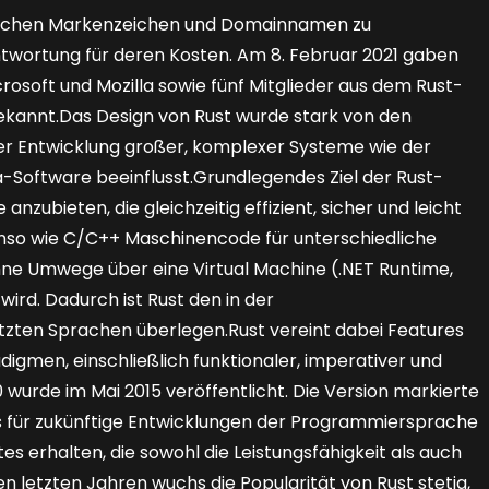
tlichen Markenzeichen und Domainnamen zu
ntwortung für deren Kosten. Am 8. Februar 2021 gaben
osoft und Mozilla sowie fünf Mitglieder aus dem Rust-
kannt.Das Design von Rust wurde stark von den
er Entwicklung großer, komplexer Systeme wie der
Software beeinflusst.Grundlegendes Ziel der Rust-
nzubieten, die gleichzeitig effizient, sicher und leicht
benso wie C/C++ Maschinencode für unterschiedliche
hne Umwege über eine Virtual Machine (.NET Runtime,
wird. Dadurch ist Rust den in der
zten Sprachen überlegen.Rust vereint dabei Features
gmen, einschließlich funktionaler, imperativer und
 wurde im Mai 2015 veröffentlicht. Die Version markierte
sis für zukünftige Entwicklungen der Programmiersprache
s erhalten, die sowohl die Leistungsfähigkeit als auch
en letzten Jahren wuchs die Popularität von Rust stetig,