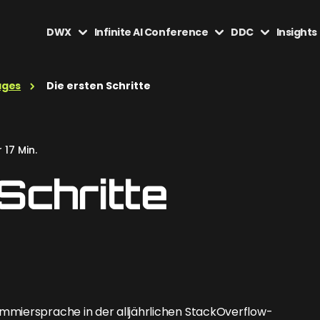
DWX
Infinite AI Conference
DDC
Insights
ages
Die ersten Schritte
 17 Min.
Schritte
mmiersprache in der alljährlichen StackOverflow-