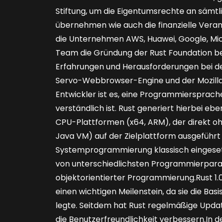
Stiftung, um die Eigentumsrechte an säm
übernehmen wie auch die finanzielle Vera
die Unternehmen AWS, Huawei, Google, Micr
Team die Gründung der Rust Foundation be
Erfahrungen und Herausforderungen bei d
Servo-Webbrowser-Engine und der Mozilla-
Entwickler ist es, eine Programmiersprache a
verständlich ist. Rust generiert hierbei e
CPU-Plattformen (x64, ARM), der direkt o
Java VM) auf der Zielplattform ausgeführt 
Systemprogrammierung klassisch eingeset
von unterschiedlichsten Programmierparadi
objektorientierter Programmierung.Rust 1.0
einen wichtigen Meilenstein, da sie die Ba
legte. Seitdem hat Rust regelmäßige Update
die Benutzerfreundlichkeit verbessern.In d