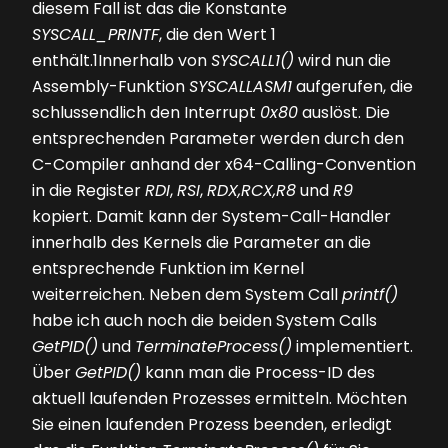
diesem Fall ist das die Konstante
SYSCALL_PRINTF
, die den Wert
1
enthält.1Innerhalb von
SYSCALL1()
wird nun die
Assembly-Funk­tion
SYSCALLASM1
aufgerufen, die
schlussendlich den Interrupt
0x80
auslöst. Die
entsprechenden Parameter werden durch den
C-Compiler anhand der x64-Calling-Convention
in die Register
RDI
,
RSI
,
RDX,
RCX,
R8
und
R9
kopiert. Damit kann der System-Call-Handler
innerhalb des Kernels die Parameter an die
entsprechende Funktion im Kernel
weiterreichen. Neben dem System Call
printf()
habe ich auch noch die beiden System Calls
GetPID()
und
TerminateProcess()
implementiert.
Über
GetPID()
kann man die Process-ID des
aktuell laufenden Prozesses ermitteln. Möchten
Sie einen laufenden Prozess beenden, erledigt