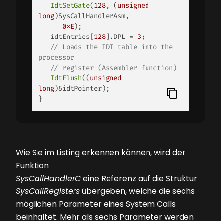
IdtSetGate
(
128
, (
unsigned
long
)SysCallHandlerAsm, 

0xE
);

   idtEntries[
128
].DPL = 
3
;

// Loads the IDT table into the 
processor 
// register (Assembler function)
IdtFlush
((
unsigned
long
)&idtPointer);

} 
Wie Sie im Listing erkennen können, wird der
Funktion
SysCallHandlerC
eine Referenz auf die Struktur
SysCallRegisters
übergeben, welche die sechs
möglichen Parameter eines System Calls
beinhaltet. Mehr als sechs Parameter werden