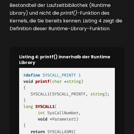
Bestandteil der Laufzeitbibliothek (Runtime
Library) und nicht die
printf()-
Funktion des
Kernels, die Sie bereits kennen.
Listing 4
zeigt die
Definition dieser Runtime-Library-Funktion.
Listing 4: printf() innerhalb der Runtime
Library
#
define
 SYSCALL_PRINTF 1
void
printf
(
char
 *
string
)
{

   SYSCALL1(SYSCALL_PRINTF, 
string
);

long
SYSCALL1
(
int
 SysCallNumber,

void
 *Parameter1
)
{

return
 SYSCALLASM1(
