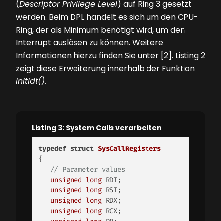
(
Descriptor Privilege Level
) auf Ring 3 gesetzt
werden. Beim DPL handelt es sich um den CPU-
Ring, der als Minimum benötigt wird, um den
Interrupt auslösen zu können. Weitere
Informationen hierzu finden Sie unter [2].
Listing 2
zeigt diese Erweiterung innerhalb der Funktion
InitIdt()
.
Listing 3: System Calls verarbeiten
typedef
struct
SysCallRegisters
{

// Parameter values
unsigned
long
 RDI;

unsigned
long
 RSI;

unsigned
long
 RDX;

unsigned
long
 RCX;
