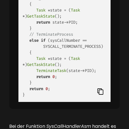
   {

Task
 *state = (
Task
*)
GetTaskState
();

return
 state->PID;

   }

// TerminateProcess
else
if
 (sysCallNumber == 

         SYSCALL_TERMINATE_PROCESS)

   {

Task
 *state = (
Task
*)
GetTaskState
();

TerminateTask
(state->PID);

return
0
;

   }

return
0
;

} 
Bei der Funktion
SysCallHandlerAsm
handelt es