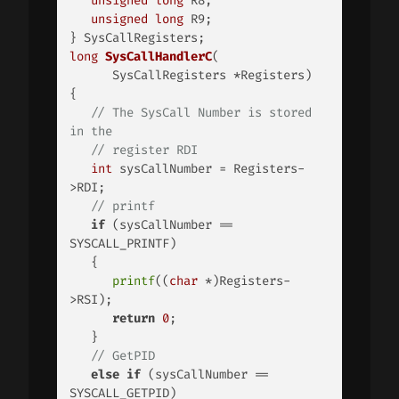
unsigned
long
 R8;

unsigned
long
 R9;

long
SysCallHandlerC
(

      SysCallRegisters *Registers)
{

// The SysCall Number is stored 
in the
// register RDI
int
 sysCallNumber = Registers-
>RDI;

// printf
if
 (sysCallNumber == 
SYSCALL_PRINTF)

   {

printf
((
char
 *)Registers-
>RSI);

return
0
;

   }

// GetPID
else
if
 (sysCallNumber == 
SYSCALL_GETPID)
