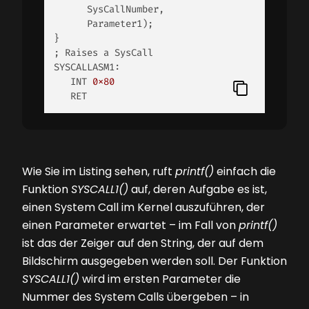
      SysCallNumber,

      Parameter1);

}

; Raises a SysCall

SYSCALLASM1:

   INT 
0x80
   RET 
Wie Sie im Listing sehen, ruft
printf()
einfach die
Funktion
SYSCALL1()
auf, deren Aufgabe es ist,
einen System Call im Kernel auszuführen, der
einen Parameter erwartet – im Fall von
printf()
ist das der Zeiger auf den String, der auf dem
Bildschirm ausgegeben werden soll. Der Funktion
SYSCALL1()
wird im ersten Parameter die
Nummer des System Calls übergeben – in