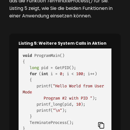
das die Funktion
TerminateProcess()
für Sie.
Listing 5
zeigt, wie Sie die beiden Funktionen in
einer Anwendung einsetzen können.
Listing 5: Weitere System Calls in Aktion
void
 ProgramMain()

{

long
 pid = GetPID();

for
 (
int
 i = 
0
; i < 
100
; i++)

   {

      printf(
"Hello World from User 
Mode 

         Program #2 with PID "
);

      printf_long(pid, 
10
);

      printf(
"\n"
);

   }

   TerminateProcess();

} 