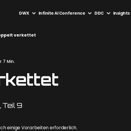
DWX
Infinite AI Conference
DDC
Insights
ppelt verkettet
 7 Min.
rkettet
 Teil 9
och einige Vorarbeiten erforderlich.