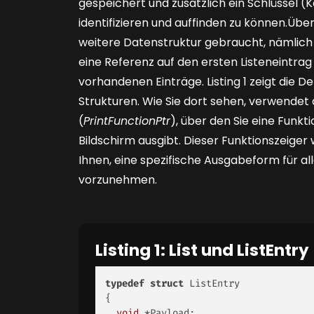
gespeichert und zusätzlich ein Schlüssel (
identifizieren und auffinden zu können.Über
weitere Datenstruktur gebraucht, nämlich di
eine Referenz auf den ersten Listeneintrag 
vorhandenen Einträge.
Listing 1
zeigt die De
Strukturen. Wie Sie dort sehen, verwendet
(
PrintFunctionPtr
), über den Sie eine Funk
Bildschirm ausgibt. Dieser Funktionszeiger 
Ihnen, eine spezifische Ausgabeform für al
vorzunehmen.
Listing 1: List und ListEntry
typedef
struct
 ListEntry 

{ 

void
 *Payload; 
