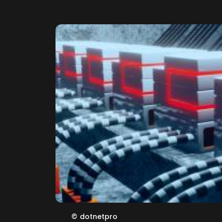
©
dotnetpro