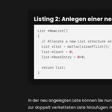
Listing 2: Anlegen einer n
List *NewList() 

{ 

  // Allocate a new List structure on the Heap 

  List *list 
=
 malloc(sizeof(List))
; 
  list->Count 
=
0
; 
  list->RootEntry 
=
0
x0
; 
  return list
; 
}  
In der neu angelegten Liste können Sie nun
zur doppelt verketteten Liste hinzufügen.