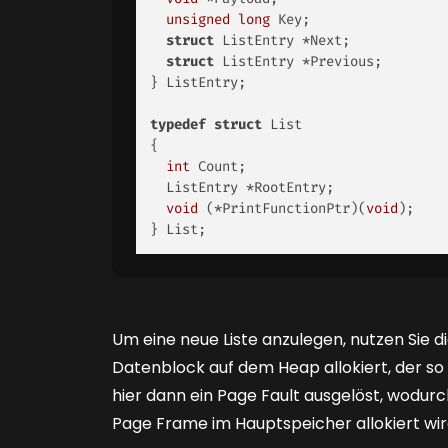
unsigned
long
 Key; 

struct
 ListEntry *Next; 

struct
 ListEntry *Previous; 

} ListEntry; 

typedef
struct
 List 

{ 

int
 Count; 

  ListEntry *RootEntry; 

void
 (*PrintFunctionPtr)(
void
); 

} List;  
Um eine neue Liste anzulegen, nutzen Sie d
Datenblock auf dem Heap allokiert, der so 
hier dann ein Page Fault ausgelöst, wodu
Page Frame im Hauptspeicher allokiert wir