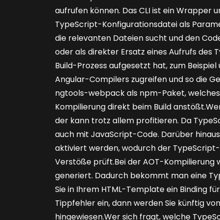
aufrufen können. Das CLI ist ein Wrapper 
TypeScript-Konfigurationsdatei als Param
die relevanten Dateien sucht und den Code 
oder als ­direkter Ersatz eines Aufrufs des
Build-Prozess aufgesetzt hat, zum Beispiel
Angular-Compilers zugreifen und so die Ge
ngtools-webpack als npm-Paket, welches
Kompilierung direkt beim Build anstößt.We
der kann trotz allem profitieren. Da TypeScr
auch mit Java­Script-Code. Darüber hinaus
aktiviert werden, wodurch der Type­Scrip
Verstöße prüft.Bei der AOT-Kompilierung
generiert. Dadurch bekommt man eine Ty
Sie in Ihrem HTML-Template ein Binding fü
Tippfehler ein, dann werden Sie künftig v
hingewiesen.Wer sich fragt, welche TypeSc