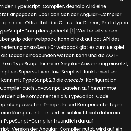
um den TypeScript-Compiler, deshalb wird eine
eter angegeben, über den sich der Angular-Compiler
generiert.Offiziell ist das CLI nur für Demos, Prototypen
 TypeScript-Compilers ­gedacht [1].Wer bereits einen
 über gulp oder webpack, kann direkt auf das API des
nerierung anstoßen. Für webpack gibt es zum Beispiel
 als Loader eingebunden werden kann und die AOT-
r kein TypeScript für seine Angular-Anwendung einsetzt,
ipt ein ­Superset von JavaScript ist, funktioniert es
 kann mit TypeScript 2.3 die
checkJs
-Konfiguration
t-Compiler auch JavaScript-Dateien auf bestimmte
 werden alle Komponenten als TypeScript-Code
pprüfung zwischen Template und Komponente. Legen
r eine Komponente an und es schleicht sich dabei ein
om TypeScript-Compiler freundlich darauf
ript-Version der Angular-Compiler nutzt, wird auf ein