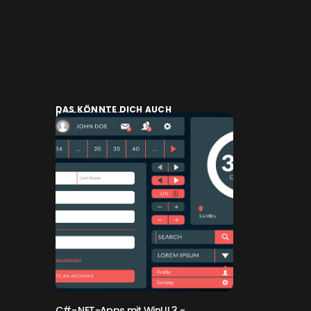
DAS KÖNNTE DICH AUCH
INTERESSIEREN:
C#-.NET-Apps mit WinUI 3
-