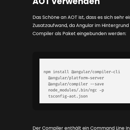
AOT verwenden
Das Schöne an AOT ist, dass es sich sehr e
Zusatzaufwand, da Angular im Hintergrund b
Compiler als Paket eingebunden werden:
npm install @angular/compiler-cli 

  @angular/platform-server 

  @angular/compiler --save 

  node_modules/.bin/ngc -p 

  tsconfig-aot.json 
Der Compiler enthält ein Command Line In