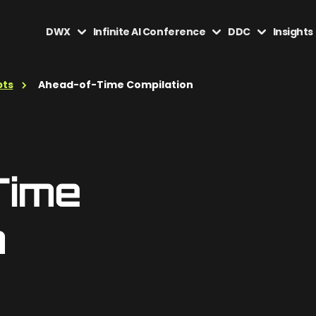
DWX
Infinite AI Conference
DDC
Insights
pts
Ahead-of-Time Compilation
Time
n