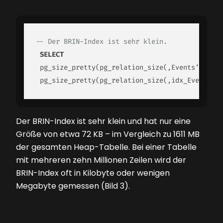
-- Der BRIN-Index ist sehr klein.
SELECT
 pg_size_pretty(pg_relation_size(‚Events‘)) 
AS
 
 pg_size_pretty(pg_relation_size(‚idx_Events_Ts
Der BRIN-Index ist sehr klein und hat nur eine
Größe von etwa 72 KB – im Vergleich zu 1611 MB
der gesamten Heap-Tabelle. Bei einer Tabelle
mit mehreren zehn Millionen Zeilen wird der
BRIN-Index oft in Kilobyte oder wenigen
Megabyte gemessen (Bild 3).