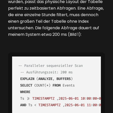
wurden, passt das physische Layout der Tabelle
perfekt zu zeitbasierten Abfragen. Eine Abfrage,
die eine einzelne Stunde filtert, muss dennoch
einen großen Teil der Tabelle ohne Index
untersuchen. Die folgende Abfrage dauert auf
meinem System etwa 200 ms (Bild 1):
-- Paralleler sequenzieller Scan
-- Ausführungszeit: 200 ms
EXPLAIN
 (
ANALYZE
, 
BUFFERS
)

SELECT
 COUNT(*) 
FROM
 Events

WHERE
 Ts >= 
TIMESTAMPTZ
 ‚
2025
-06
-01
10
:
00
:
00
+
00
‘

AND
 Ts < 
TIMESTAMPTZ
 ‚
2025
-06
-01
11
:
00
:
00
+
00
‘;