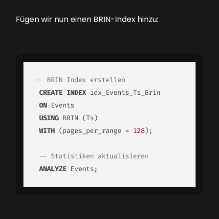
Fügen wir nun einen BRIN-Index hinzu:
-- BRIN-Index erstellen
CREATE
INDEX
 idx_Events_Ts_Brin

ON
 Events

USING
 BRIN (Ts)

WITH
 (pages_per_range = 
128
);

-- Statistiken aktualisieren
ANALYZE
 Events;