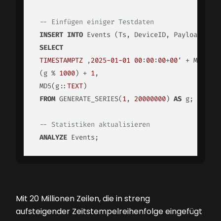
-- Einfügen einiger Testdaten
INSERT
INTO
 Events (Ts, DeviceID, Payload)

SELECT
TIMESTAMPTZ
 ‚
2025
-01
-01
00
:
00
:
00
+
00
‘ + MAKE_IN
 (g % 
1000
) + 
1
,

 MD5(g::
TEXT
)

FROM
 GENERATE_SERIES(
1
, 
20000000
) 
AS
 g;

-- Statistiken aktualisieren
ANALYZE
 Events;
Mit 20 Millionen Zeilen, die in streng
aufsteigender Zeitstempelreihenfolge eingefügt