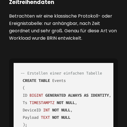
Zeitreihendaten
Betrachten wir eine klassische Protokoll- oder
Ereignistabelle: nur anhängbar, nach Zeit
geordnet und sehr groß. Genau für diese Art von
Workload wurde BRIN entwickelt.
-- Erstellen einer einfachen Tabelle
CREATE
TABLE
 Events

 (

 ID 
BIGINT
GENERATED
ALWAYS
AS
IDENTITY
,

 Ts 
TIMESTAMPTZ
NOT
NULL
,

 DeviceID 
INT
NOT
NULL
,

 Payload 
TEXT
NOT
NULL
 );
