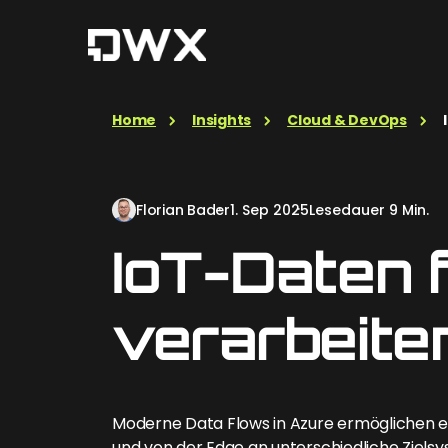
Home
Insights
Cloud & DevOps
Florian Bader
1. Sep 2025
Lesedauer 9 Min.
IoT-Daten f
verarbeite
Moderne Data Flows in Azure ermöglichen es,
und von der Edge an unterschiedliche Zielsy