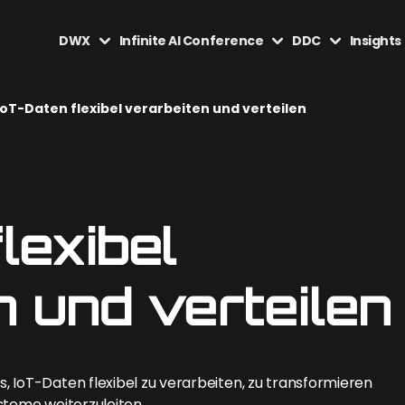
DWX
Infinite AI Conference
DDC
Insights
IoT-Daten flexibel verarbeiten und verteilen
lexibel
n und verteilen
 IoT-Daten flexibel zu verarbeiten, zu transformieren
steme weiterzuleiten.