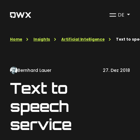
DE
Home
Insights
Artificial Intelligence
Text to spe
Bernhard Lauer
27. Dez 2018
Text to
speech
service