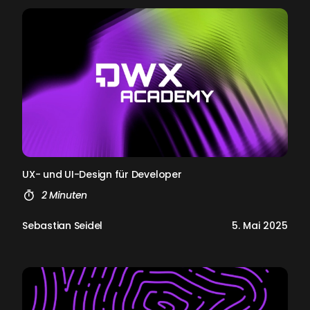
UX- und UI-De­sign für De­ve­l­oper
2 Minuten
Sebastian Seidel
5. Mai 2025