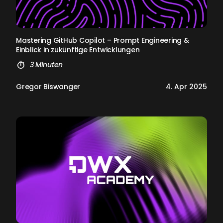
Mas­te­ring Git­Hub Co­pi­lot – Prompt En­gi­nee­ring &
Ein­blick in zukünf­ti­ge Ent­wick­lun­gen
3 Minuten
Gregor Biswanger
4. Apr 2025