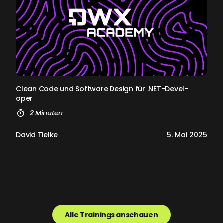
Cle­an Code und Soft­ware De­sign für .NET-De­ve­l­
oper
2 Minuten
David Tielke
5. Mai 2025
Alle Trainings anschauen