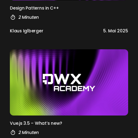
De­sign Pat­terns in C++
2 Minuten
Klaus Iglberger
5. Mai 2025
Vue.js 3.5 – What’s new?
2 Minuten