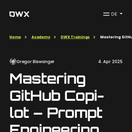
DE
Home
Academy
DWX Trainings
Mas­te­ring Git­H
Gregor Biswanger
4. Apr 2025
Mas­te­ring
Git­Hub Co­pi­
lot – Prompt
En­gi­nee­ring