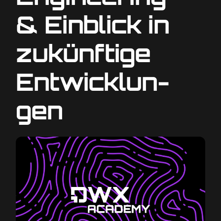
& Ein­blick in
zukünf­ti­ge
Ent­wick­lun­
gen