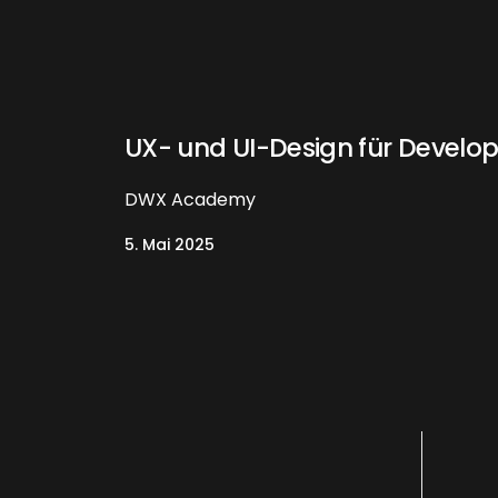
UX- und UI-De­sign für De­ve­l­o
DWX Academy
5. Mai 2025