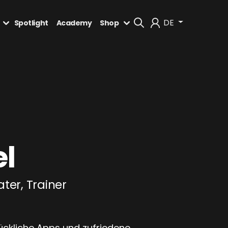
DE
Spotlight
Academy
Shop
Mein Konto
Abmelden
el
ter, Trainer
glückliche Apps und zufriedene