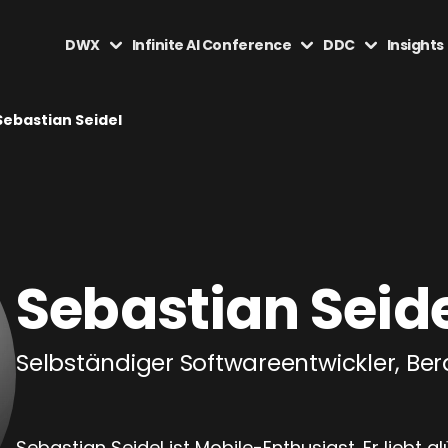
DWX
Infinite AI Conference
DDC
Insights
Sebastian Seidel
Sebastian Seid
Selbständiger Softwareentwickler, Bera
Sebastian Seidel ist Mobile-Enthusiast. Er liebt 