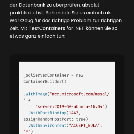
der Datenbank zu überprüfen, absolut
praktikabel ist. Behandeln Sie es einfach als
Werkzeug für das richtige Problem zur richtigen
Zeit. Mit TestContainers for .NET können Sie so
etwas ganz einfach tun:
_sqlServerContainer = new 
.WithImage
(
"mcr.microsoft.com/mssql/
"
 + 

"server:2019-GA-ubuntu-16.04"
  .WithPortBinding
(
1443
, 
  .WithEnvironment
(
"ACCEPT_EULA"
, 
"Y"