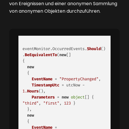
von Ereignissen und einer anonymen Sammlung
von anonymen Objekten durchzuführen.
eventMonitor.
OccurredEvents
.
Should
()
.
BeEquivalentTo
(
new
[]

{

new
  {

EventName
 = 
"PropertyChanged"
,

TimestampUtc
 = utcNow - 
1.
Hours
(),

Parameters
 = 
new
object
[] { 
"third"
, 
"first"
, 
123
 }

  },

new
  {

EventName
 = 