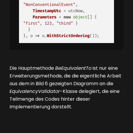
"NonConventionalEvent"
,

TimestampUtc
 = utcNow,

Parameters
 = 
new
object
[] { 
"first"
, 
123
, 
"third"
 }

  }

}, 
o
 =>
 o.
WithStrictOrdering
()); 
Die Hauptmethode
BeEquivalentTo
ist nur eine
Erweiterungsmethode, die die eigentliche Arbeit
aus dem in
Bild 6
gezeigten Diagramm an die
EquivalencyValidator
-Klasse delegiert, die eine
Teilmenge des Codes hinter dieser
Implementierung darstellt.