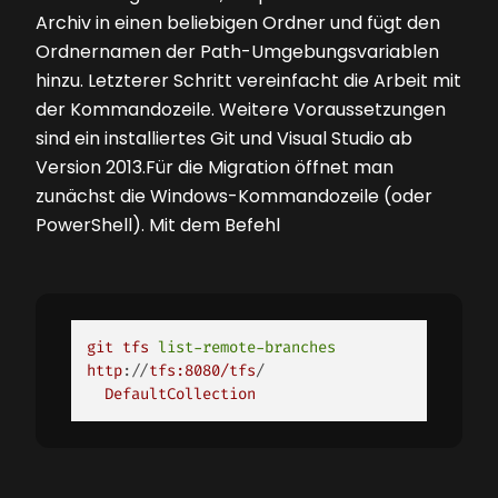
Archiv in einen beliebigen Ordner und fügt den
Ordnernamen der Path-Umgebungsvariablen
hinzu. Letzterer Schritt vereinfacht die Arbeit mit
der Kommandozeile. Weitere Voraussetzungen
sind ein installiertes Git und Visual Studio ab
Version 2013.Für die Migration öffnet man
zunächst die Windows-Kommandozeile (oder
PowerShell). Mit dem Befehl
git
tfs
list-remote-branches
http
://
tfs:8080/
tfs
/

DefaultCollection