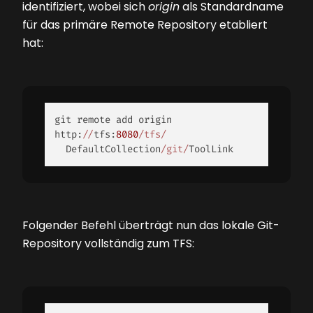
identifiziert, wobei sich
origin
als Standardname
für das primäre Remote Repository etabliert
hat:
git remote add origin 
http:
//
tfs:
8080
/tfs/
  DefaultCollection
/git/
ToolLink 
Folgender Befehl überträgt nun das lokale Git-
Repository vollständig zum TFS: