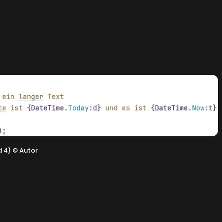
d 4)
©
Autor