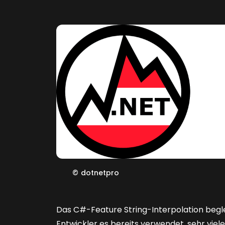
©
dotnetpro
D
as C#-Feature String-Interpolation begle
Entwickler es bereits verwendet, sehr viel