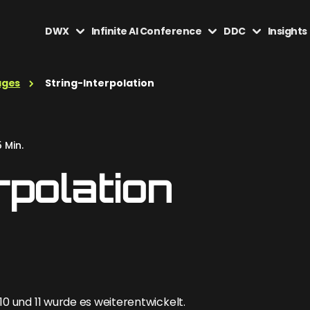
DWX
Infinite AI Conference
DDC
Insights
ages
String-Interpolation
 Min.
rpolation
10 und 11 wurde es weiterentwickelt.