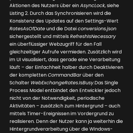
Aktionen des Nutzers über ein
AsyncLock
, siehe
Listing 2
. Durch das Synchronisieren wird die
Konsistenz des Updates auf den Settings-Wert
RatesAsOfDate
und die Datei
conversions.json
sichergestellt und mittels
RefreshIsNecessary
ein überflüssiger Webzugriff für den Fall
gleichzeitiger Aufrufe vermieden. Zusätzlich wird
im UI vi­sua­lisiert, dass gerade eine Verarbeitung
läuft – der Einfachheit halber durch Deaktivieren
der kompletten
CommandBar
über den
Schalter
WebExchangeRates
.
IsBusy
.Das Single
Process Model entbindet den Entwickler jedoch
nicht von der Notwendigkeit, periodische
Aktivitäten – zusätzlich zum Hintergrund – auch
mittels Timer-Ereignissen im Vordergrund zu
realisieren. Denn der Nutzer kann ja weiterhin die
Hintergrundverarbeitung über die Windows-