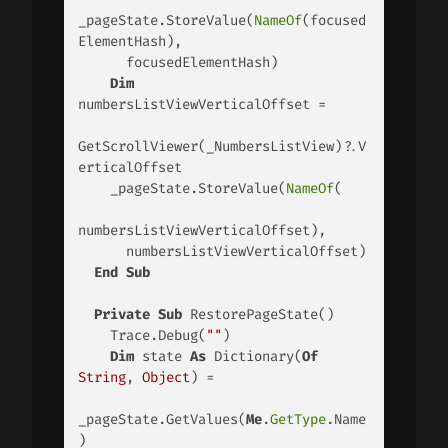
_pageState.StoreValue(
NameOf
(focused
ElementHash), 

      focusedElementHash) 

Dim
numbersListViewVerticalOffset = 

GetScrollViewer(_NumbersListView)?.V
erticalOffset 

    _pageState.StoreValue(
NameOf
(

numbersListViewVerticalOffset), 

      numbersListViewVerticalOffset) 

End
Sub
Private
Sub
 RestorePageState() 

    Trace.Debug(
""
) 

Dim
 state 
As
 Dictionary(
Of
String
, 
Object
) = 

_pageState.GetValues(
Me
.
GetType
.Name
) 
