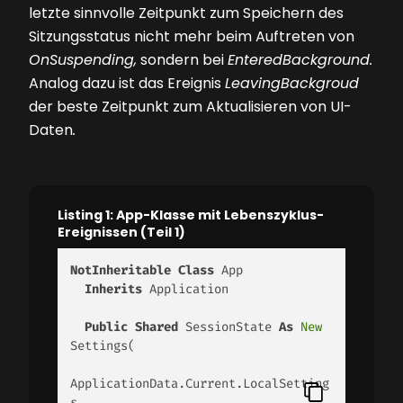
letzte sinnvolle Zeitpunkt zum Speichern des
Sitzungsstatus nicht mehr beim Auftreten von
OnSuspending,
sondern bei
EnteredBackground.
Analog dazu ist das Ereignis
LeavingBackgroud
der beste Zeitpunkt zum Aktualisieren von UI-
Daten
.
Listing 1: App-Klasse mit Lebenszyklus-
Ereignissen (Teil 1)
NotInheritable
Class
 App 

Inherits
 Application 

Public
Shared
 SessionState 
As
New
Settings( 

ApplicationData.Current.LocalSetting
s 