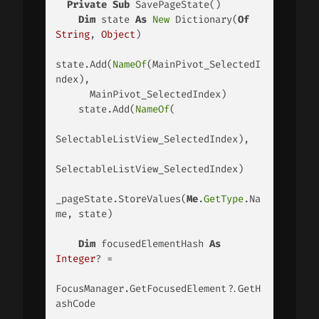
Private
Sub
 SavePageState() 

Dim
 state 
As
New
 Dictionary(
Of
String
, 
Object
) 

state.Add(
NameOf
(MainPivot_SelectedI
ndex), 

      MainPivot_SelectedIndex) 

    state.Add(
NameOf
(

SelectableListView_SelectedIndex), 

SelectableListView_SelectedIndex) 

_pageState.StoreValues(
Me
.
GetType
.Na
me, state) 

Dim
 focusedElementHash 
As
Integer
? = 

FocusManager.GetFocusedElement?.GetH
ashCode 
