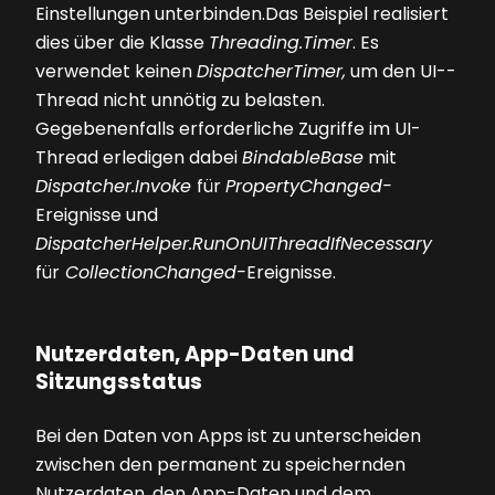
Einstellungen unterbinden.Das Beispiel realisiert
dies über die Klasse
Threading.­Timer
. Es
verwendet keinen
DispatcherTimer,
um den UI-­
Thread nicht unnötig zu belasten.
Gegebenenfalls erforderliche Zugriffe im UI-
Thread erledigen dabei
BindableBase
mit
Dispatcher.Invoke
für
PropertyChanged-
Ereignisse und
DispatcherHelper.RunOnUIThreadIfNecessary
für
CollectionChanged-
Ereignisse.
Nutzerdaten, App-Daten und
Sitzungsstatus
Bei den Daten von Apps ist zu unterscheiden
zwischen den permanent zu speichernden
Nutzerdaten, den App-Daten und dem