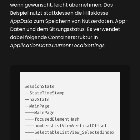
wenn gewünscht, leicht übernehmen. Das
Beispiel nutzt stattdessen die Hilfsklasse
AppData
zum Speichern von Nutzerdaten, App-
Daten und dem Sitzungsstatus. Es verwendet
dabei folgende Containerstruktur in
ApplicationData.Current.LocalSettings
:
--StateTimeStamp
--navState
--MainPage
----MainPage
----focusedElementHash
----numbersListViewVerticalOffset
----SelectableListView_SelectedIndex
----
...