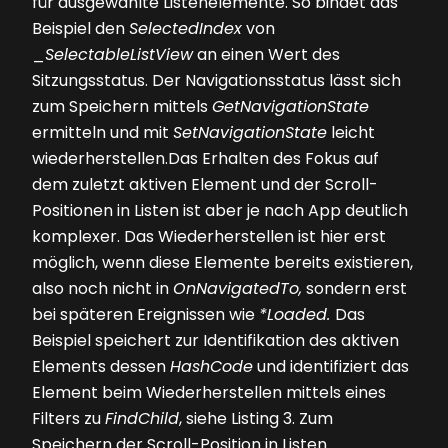
für ausgewählte Listenelemente. So bindet das
Beispiel den
SelectedIndex
von
_
SelectableListView
an einen Wert des
Sitzungsstatus. Der Navigationsstatus lässt sich
zum Speichern mittels
GetNavigationState
ermitteln und mit
SetNavigationState
leicht
wiederherstellen.Das Erhalten des Fokus auf
dem zuletzt aktiven Element und der Scroll-
Positionen in Listen ist aber je nach App deutlich
komplexer. Das Wiederherstellen ist hier erst
möglich, wenn diese Elemente bereits existieren,
also noch nicht in
OnNavigatedTo,
sondern erst
bei späteren Ereignissen wie
*Loaded.
Das
Beispiel speichert zur Identifikation des aktiven
Elements dessen
HashCode
und identifiziert das
Element beim Wiederherstellen mittels eines
Filters zu
FindChild
, siehe
Listing 3
. Zum
Speichern der Scroll-Position in Listen