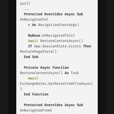
ays)) 

  ... 

Protected
Overrides
Async
Sub
OnNavigatedTo( 

    e 
As
 NavigationEventArgs) 

MyBase
.OnNavigatedTo(e) 

Await
 RestoreContentAsync() 

If
 App.SessionState.Exists 
Then
RestorePageState() 

End
Sub
Private
Async
Function
RestoreContentAsync() 
As
 Task 

Await
ExchangeRates.GetRatesFromFileAsync(
) 

End
Function
Protected
Overrides
Async
Sub
OnNavigatedFrom( 
