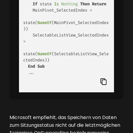
If
 state 
Is
Nothing
Then
Return
    MainPivot_SelectedIndex = 

state(
NameOf
(MainPivot_SelectedIndex
)) 

    SelectableListView_SelectedIndex 
= 

state(
NameOf
(SelectableListView_Sele
ctedIndex)) 

End
Sub
  ... 

Microsoft empfiehlt, das Speichern von Daten
zum Sitzungsstatus nicht auf die letztmöglichen
Ereignisse
OnSuspending
beziehungsweise