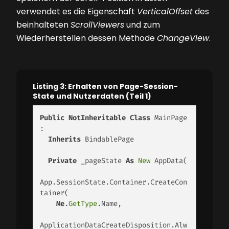
verwendet es die Eigenschaft
VerticalOffset
des
beinhalteten ­
ScrollViewers
und zum
Wiederherstellen dessen Methode
ChangeView
.
Listing 3: Erhalten von Page-Session-
State und Nutzerdaten (Teil 1)
Public
NotInheritable
Class
 MainPage 
: 

Inherits
 BindablePage 

Private
 _pageState 
As
New
 AppData( 

App.SessionState.Container.CreateCon
tainer( 

Me
.
GetType
.Name, 

ApplicationDataCreateDisposition.Alw