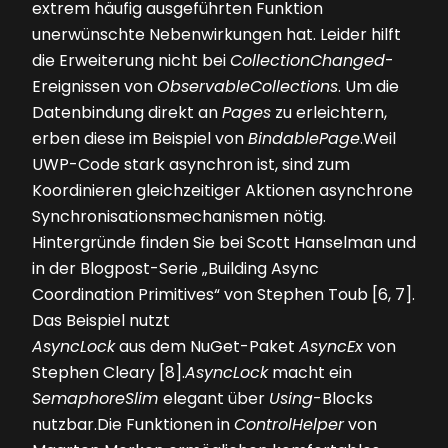
extrem häufig ausgeführten Funktion
unerwünschte Nebenwirkungen hat. Leider hilft
die Erweiterung nicht bei
CollectionChanged
-
Ereignissen von
ObservableCollections
. Um die
Datenbindung direkt an
Pages
zu erleichtern,
erben diese im Beispiel von
BindablePage
.Weil
UWP-Code stark asynchron ist, sind zum
Koordinieren gleichzeitiger Aktionen asynchrone
Synchronisationsmechanismen nötig.
Hintergründe finden Sie bei Scott Hanselman und
in der Blogpost-Serie „Building Async
Coordination Primitives“ von Stephen Toub [6, 7].
Das Beispiel nutzt
Async­Lock
aus dem NuGet-Paket
AsyncEx
von
Stephen Cleary [8].
AsyncLock
macht ein
SemaphoreSlim
elegant über
Using
-Blocks
nutzbar.Die Funktionen in
ControlHelper
von