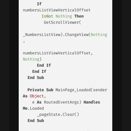
If
numbersListViewVerticalOffset 

IsNot
Nothing
Then
         GetScrollViewer(

_NumbersListView).ChangeView(
Nothing
, 

numbersListViewVerticalOffset, 
Nothing
) 

End
If
End
If
End
Sub
Private
Sub
 MainPage_Loaded(sender 
As
Object
, 

    e 
As
 RoutedEventArgs) 
Handles
Me
.Loaded 

      _pageState.Clear() 

End
Sub