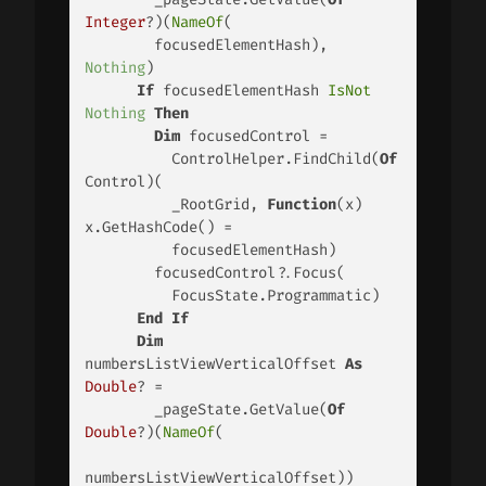
Integer
?)(
NameOf
( 

        focusedElementHash), 
Nothing
) 

If
 focusedElementHash 
IsNot
Nothing
Then
Dim
 focusedControl = 

          ControlHelper.FindChild(
Of
Control)(

          _RootGrid, 
Function
(x) 
x.GetHashCode() = 

          focusedElementHash) 

        focusedControl?.Focus(

          FocusState.Programmatic) 

End
If
Dim
numbersListViewVerticalOffset 
As
Double
? = 

        _pageState.GetValue(
Of
Double
?)(
NameOf
( 

numbersListViewVerticalOffset)) 
