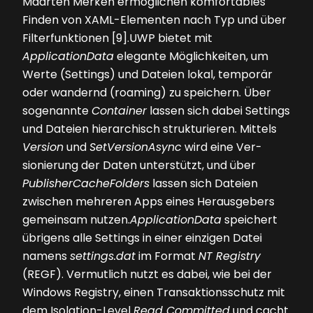
Maarten Merken ermöglichen komfortables
Finden von XAML-Elementen nach Typ und über
Filterfunktionen [9].UWP bietet mit
ApplicationData
elegante Möglichkeiten, um
Werte (Settings) und Dateien lokal, temporär
oder wandernd (roaming) zu speichern. Über
sogenannte
Container
lassen sich dabei Settings
und Dateien hierarchisch strukturieren. Mittels
Version
und
SetVersionAsync
wird eine Ver­
sionierung der Daten unterstützt, und über
PublisherCacheFolders
lassen sich Dateien
zwischen mehreren Apps eines Herausgebers
gemeinsam nutzen.
ApplicationData
speichert
übrigens alle Settings in einer einzigen Datei
namens
settings.dat
im Format
NT Registry
(REGF). Vermutlich nutzt es dabei, wie bei der
Windows Registry, einen Transaktionsschutz mit
dem Isolation-Level
Read Committed
und cacht