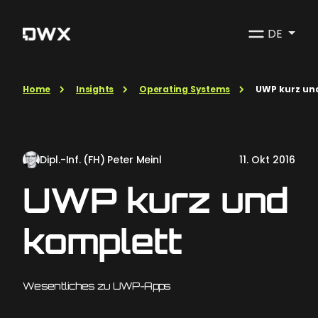
DE
Home
Insights
Operating Systems
UWP kurz un
Dipl.-Inf. (FH) Peter Meinl
11. Okt 2016
UWP kurz und
komplett
Wesentliches zu UWP-Apps