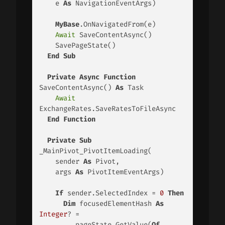
    e 
As
 NavigationEventArgs) 

MyBase
.OnNavigatedFrom(e) 

Await
 SaveContentAsync() 

    SavePageState() 

End
Sub
Private
Async
Function
SaveContentAsync() 
As
 Task 

Await
ExchangeRates.SaveRatesToFileAsync 

End
Function
Private
Sub
_MainPivot_PivotItemLoading(

    sender 
As
 Pivot, 

    args 
As
 PivotItemEventArgs) 

If
 sender.SelectedIndex = 
0
Then
Dim
 focusedElementHash 
As
Integer
? = 

        _pageState.GetValue(
Of