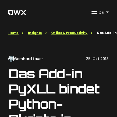
DE
Home
Insights
Office & Productivity
Das Add-in 
Bernhard Lauer
25. Okt 2018
Das Add-in
PyXLL bindet
Python-