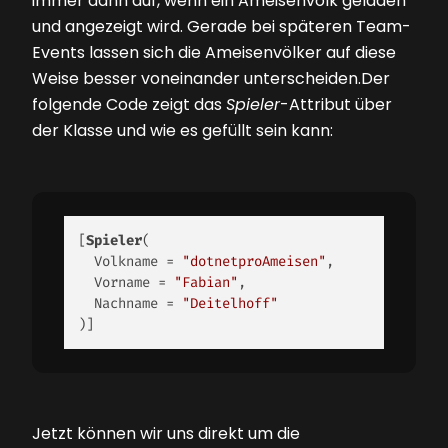
immer dann auf, wenn ein Ameisenvolk geladen
und angezeigt wird. Gerade bei späteren Team-
Events lassen sich die Ameisenvölker auf diese
Weise besser voneinander unterscheiden.Der
folgende Code zeigt das
Spieler
-Attribut über
der Klasse und wie es gefüllt sein kann:
[
Spieler
( 

  Volkname = 
"dotnetproAmeisen"
, 

  Vorname = 
"Fabian"
, 

  Nachname = 
"Deitelhoff"
)] 
Jetzt können wir uns direkt um die