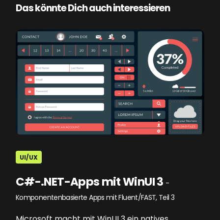
Das könnte Dich auch interessieren
UI/UX
C#-.NET-Apps mit WinUI 3
-
Komponentenbasierte Apps mit Fluent/FAST, Teil 3
Microsoft macht mit WinUI 3 ein natives