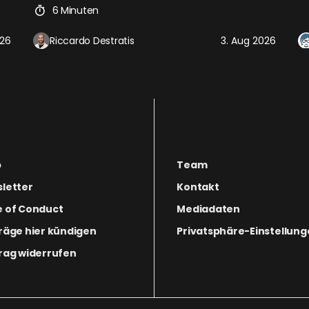
6 Minuten
026
Riccardo Destratis
3. Aug 2026
p
Team
letter
Kontakt
 of Conduct
Mediadaten
räge hier kündigen
Privatsphäre-Einstellun
rag widerrufen