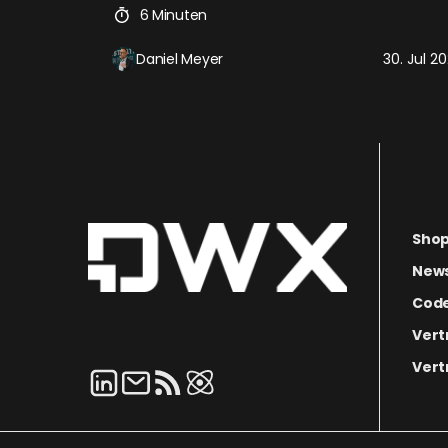
6 Minuten
Daniel Meyer
30. Jul 2
Sho
News
Code
Vert
Vert