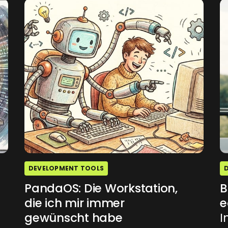
DEVELOPMENT TOOLS
PandaOS: Die Workstation,
B
die ich mir immer
e
gewünscht habe
I