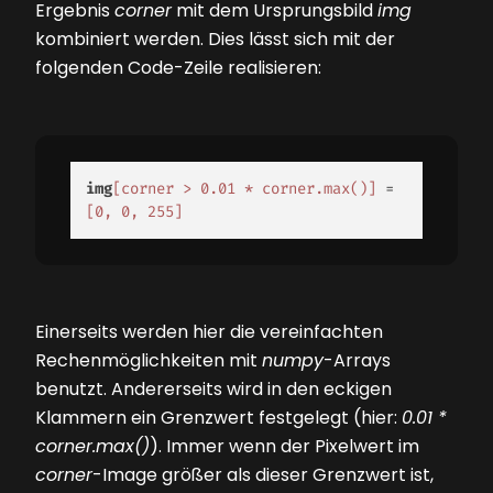
Ergebnis
corner
mit dem Ursprungsbild
img
kombiniert werden. Dies lässt sich mit der
folgenden Code-Zeile realisieren:
img
[corner > 0.01 * corner.max()]
 = 
[0, 0, 255]
Einerseits werden hier die vereinfachten
Rechenmöglichkeiten mit
numpy
-Arrays
benutzt. Andererseits wird in den eckigen
Klammern ein Grenzwert festgelegt (hier:
0.01 *
corner.max()
). Immer wenn der Pixelwert im
corner
-Image größer als dieser Grenzwert ist,