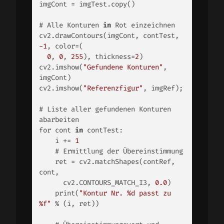
imgCont = imgTest.copy() 

# Alle Konturen 
in
 Rot einzeichnen 

cv2.drawContours(imgCont, contTest, 
-1
, color=(

0
, 
0
, 
255
), thickness=
2
) 

cv2.imshow(
"Gefundene Konturen"
, 
imgCont) 

cv2.imshow(
"Referenzfigur"
, imgRef); 

# Liste aller gefundenen Konturen 
abarbeiten 

for cont 
in
 contTest: 

    i += 
1
    # Ermittlung der Übereinstimmung 

    ret = cv2.matchShapes(contRef, 
cont, 

      cv2.CONTOURS_MATCH_I3, 
0.0
) 

    print(
"Kontur Nr. %d passt zu 
%f"
 % (i, ret)) 
