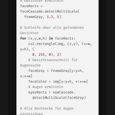
# Gesichter ermitteln 
faceRects = 
faceCascade.detectMultiScale(

  frameGray, 
1.3
, 
5
) 

# Schleife über alle gefundenen 
Gesichter 
for
 (x,y,w,h) 
in
 faceRects: 

    cv2.rectangle(img, (x,y), (x+w, 
y+h), (

0
, 
255
, 
0
), 
2
) 

# Gesichtsausschnitt für 
Augensuche 
    faceGray = frameGray[y:y+h, 
x:x+w] 

    faceColor = img[y:y+h, x:x+w] 

# Augen ermitteln 
    eyesRects = eyeCascade.

      detectMultiScale(faceGray) 

# Alle Rechtecke für Augen 
einzeichnen 