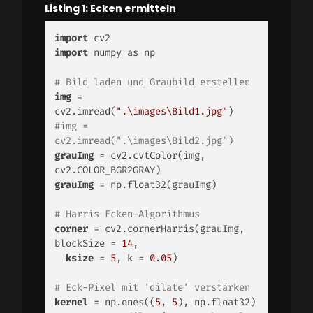
Listing 1: Ecken ermitteln
import
import
 numpy as np 

# Bild laden und Graubild erstellen 
img
 = 
cv2.imread(
".\images\Bild1.jpg"
#img = 
cv2.imread(".\images\Bild2.jpg") 
grauImg
 = cv2.cvtColor(img, 
grauImg
 = np.float32(grauImg) 

# Harris Ecken-Algorithmus 
corner
 = cv2.cornerHarris(grauImg, 
blockSize = 
14
, 

ksize
 = 
5
, k = 
0
.
05
) 

# Eck-Pixel mit 'dilate' verstärken 
kernel
 = np.ones((
5
, 
5