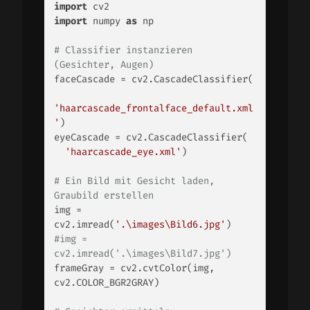
import
import
 numpy 
as
 np 

# Classifier instanzieren 
(Gesichter, Augen) 
faceCascade = cv2.CascadeClassifier(

'haarcascade_frontalface_default.xml
'
) 

eyeCascade = cv2.CascadeClassifier(

'haarcascade_eye.xml'
) 

# Ein Bild mit Gesicht laden, 
Graubild erstellen 
img = 
cv2.imread(
'.\images\Bild6.jpg'
#img = 
cv2.imread('.\images\Bild7.jpg') 
frameGray = cv2.cvtColor(img, 
cv2.COLOR_BGR2GRAY) 
