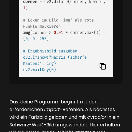
corner
 = cv2.dilate(corner, kernel, 
1
) 

# Ecken im Bild 'img' als rote 
Punkte markieren 
img
[corner > 
0
.
01
 * corner.max()] =
[0, 0, 255] 

# Ergebnisbild ausgeben 

cv2.imshow("Harris (scharfe 
Kanten)", img) 

cv2.waitKey(0)  
Das kleine Programm beginnt mit den
erforderlichen
import
-Befehlen. Als Nächstes
wird ein Farbbild geladen und mit
cvtcolor
in ein
Schwarz-Weiß-Bild umgewandelt. Hier erhalten