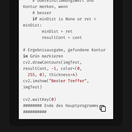
    # Übereinstimmungswert und 
Kontur merken, wenn 

    # besser 

if
 minDist is None or ret < 
minDist: 

        minDist = ret 

        resultCont = cont 

# Ergebnisausgabe, gefundene Kontur 
in
 Grün markieren	 

cv2.drawContours(imgTest, 
resultCont, 
-1
, color=(
0
, 

255
, 
0
), thickness=
4
) 

cv2.imshow(
"Bester Treffer"
, 
imgTest)	 

cv2.waitKey(
0
) 

######## Ende des Hauptprogramms 
##########  