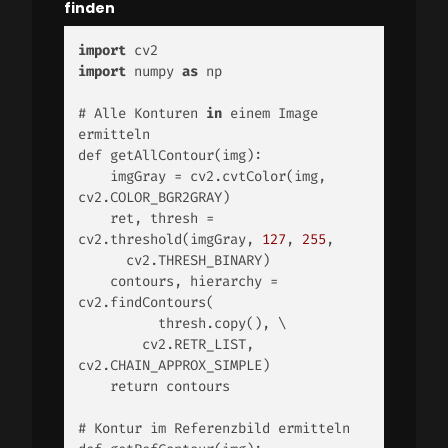
finden
import
import
 numpy 
as
 np 

# Alle Konturen 
in
 einem Image 
ermitteln 

def getAllContour(img): 

    imgGray = cv2.cvtColor(img, 
cv2.COLOR_BGR2GRAY) 

    ret, thresh = 
cv2.threshold(imgGray, 
127
, 
255
, 

      cv2.THRESH_BINARY) 

    contours, hierarchy = 
cv2.findContours(

          thresh.copy(), \ 

        cv2.RETR_LIST, 
cv2.CHAIN_APPROX_SIMPLE) 

    return contours 

# Kontur im Referenzbild ermitteln 
