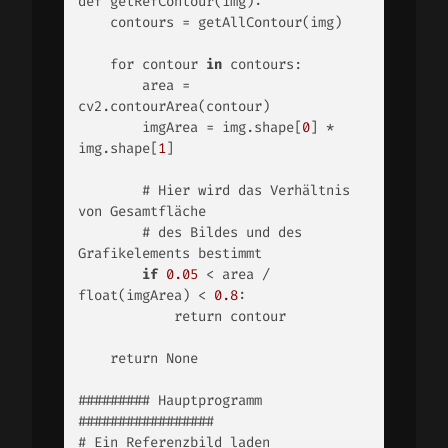
def getRefContour(img): 

    contours = getAllContour(img) 

    for contour 
in
 contours: 

        area = 
cv2.contourArea(contour) 

        imgArea = img.shape[
0
] * 
img.shape[
1
] 

        # Hier wird das Verhältnis 
von Gesamtfläche 

        # des Bildes und des 
Grafikelements bestimmt 

if
0.05
 < area / 
float(imgArea) < 
0.8
: 

            return contour 

    return None 

######### Hauptprogramm 
################# 

# Ein Referenzbild laden 