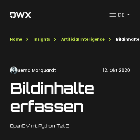
DE
Home
Insights
Artificial Intelligence
Bildinhalte
Bernd Marquardt
12. Okt 2020
Bildinhalte
erfassen
OpenCV mit Python, Teil 2