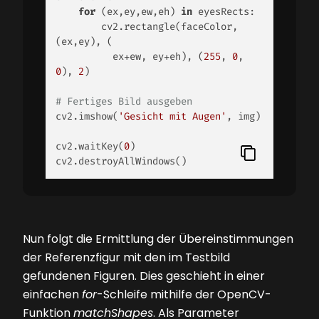
for
 (ex,ey,ew,eh) 
in
 eyesRects: 

        cv2.rectangle(faceColor, 
(ex,ey), (

          ex+ew, ey+eh), (
255
, 
0
, 
0
), 
2
) 

# Fertiges Bild ausgeben 
cv2.imshow(
'Gesicht mit Augen'
, img) 

cv2.waitKey(
0
) 

cv2.destroyAllWindows()  
Nun folgt die Ermittlung der Übereinstimmungen
der Referenzfigur mit den im Testbild
gefundenen Figuren. Dies geschieht in einer
einfachen
for
-Schleife mithilfe der OpenCV-
Funk­tion
matchShapes
. Als Parameter