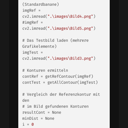
(Standardbanane) 

imgRef = 
cv2.imread(
".\images\Bild4.png"
) 

#imgRef = 
cv2.imread(
".\images\Bild5.png"
) 

# Das Testbild laden (mehrere 
Grafikelemente) 

imgTest = 
cv2.imread(
".\images\Bild3.png"
) 

# Konturen ermitteln 

contRef = getRefContour(imgRef) 

contTest = getAllContour(imgTest) 

# Vergleich der Referenzkontur mit 
den 

# im Bild gefundenen Konturen 

resultCont = None 

minDist = None 

i = 
0