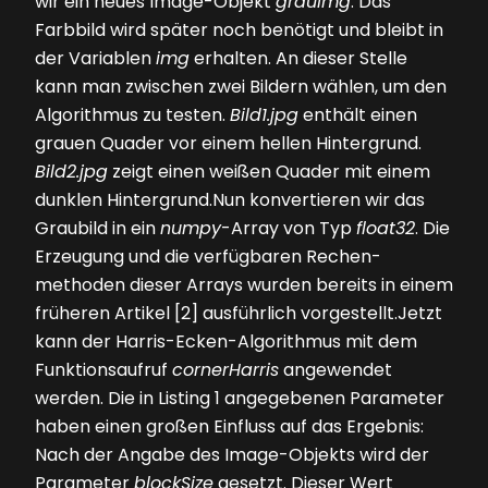
wir ein neues Image-Objekt
grauImg
. Das
Farbbild wird später noch benötigt und bleibt in
der Variablen
img
erhalten. An dieser Stelle
kann man zwischen zwei Bildern wählen, um den
Algorithmus zu testen.
Bild1.jpg
enthält einen
grauen Quader vor einem hellen Hintergrund.
Bild2.jpg
zeigt einen weißen Quader mit einem
dunklen Hintergrund.Nun konvertieren wir das
Graubild in ein
numpy
-Array von Typ
float32
. Die
Erzeugung und die verfügbaren Rechen­
methoden dieser Arrays wurden bereits in einem
früheren Artikel [2] ausführlich vorgestellt.Jetzt
kann der Harris-Ecken-Algorithmus mit dem
Funk­tionsaufruf
cornerHarris
angewendet
werden. Die in
Listing 1
angegebenen Parameter
haben einen großen Einfluss auf das Ergebnis:
Nach der Angabe des Image-Objekts wird der
Parameter
blockSize
gesetzt. Dieser Wert