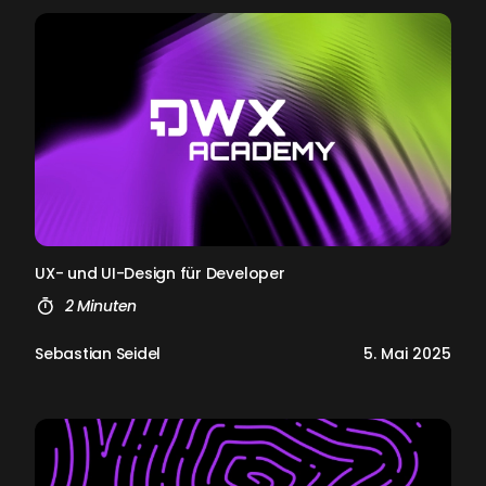
UX- und UI-De­sign für De­ve­l­oper
2 Minuten
Sebastian Seidel
5. Mai 2025