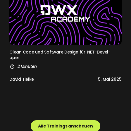
Cle­an Code und Soft­ware De­sign für .NET-De­ve­l­
oper
2 Minuten
David Tielke
5. Mai 2025
Alle Trainings anschauen