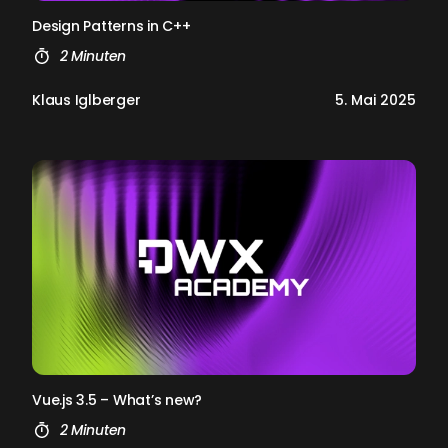
De­sign Pat­terns in C++
2 Minuten
Klaus Iglberger
5. Mai 2025
Vue.js 3.5 – What’s new?
2 Minuten