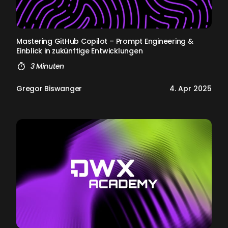
Mas­te­ring Git­Hub Co­pi­lot – Prompt En­gi­nee­ring &
Ein­blick in zukünf­ti­ge Ent­wick­lun­gen
3 Minuten
Gregor Biswanger
4. Apr 2025