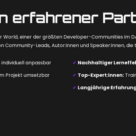
n erfahrener Par
er World, einer der größten Developer-Communities im 
n Community-Leads, Autor:innen und Speaker:innen, die t
individuell anpassbar
✔
Nachhaltiger Lerneffe
im Projekt umsetzbar
✔
Top-Expert:innen:
Trai
✔
Langjährige Erfahrung