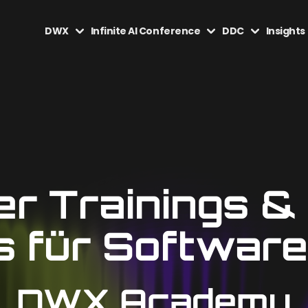
DWX
Infinite AI Conference
DDC
Insights
r Trainings &
 für Software
DWX Academy