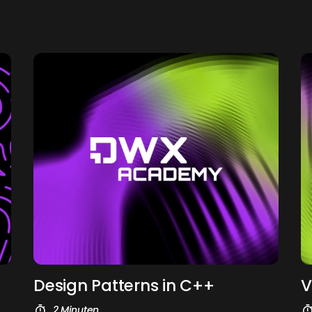
De­sign Pat­terns in C++
V
2 Minuten