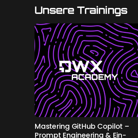
Unsere Trainings
Mas­te­ring Git­Hub Co­pi­lot –
Prompt En­gi­nee­ring & Ein­