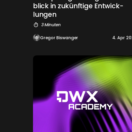
blick in zukünf­ti­ge Ent­wick­
lun­gen
3 Minuten
Gregor Biswanger
4. Apr 2