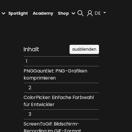
DE
Spotlight
Academy
Shop
Mein Konto
Inhalt
ausblenden
Abmelden
1
PNGGauntlet: PNG-Grafiken
komprimieren
2
ColorPicker: Einfache Farbwahl
für Entwickler
3
ScreenToGif: Bildschirm-
Recording im GIF-Format