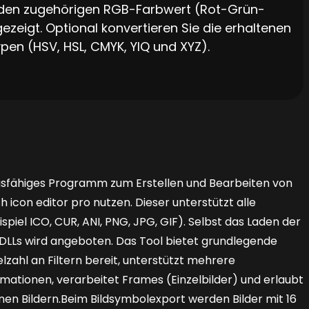
n den zugehörigen RGB-Farbwert (Rot-Grün-
zeigt. Optional konvertieren Sie die erhaltenen
pen (HSV, HSL, CMYK, YIQ und XYZ).
ngsfähiges Programm zum Erstellen und Bearbeiten von
h icon editor pro nutzen. Dieser unterstützt alle
piel ICO, CUR, ANI, PNG, JPG, GIF). Selbst das Laden der
LLs wird ange­boten. Das Tool bietet grundlegende
elzahl an Filtern bereit, unterstützt mehrere
mationen, verarbeitet Frames (Einzelbilder) und erlaubt
nen Bildern.Beim Bildsymbolexport werden Bilder mit 16