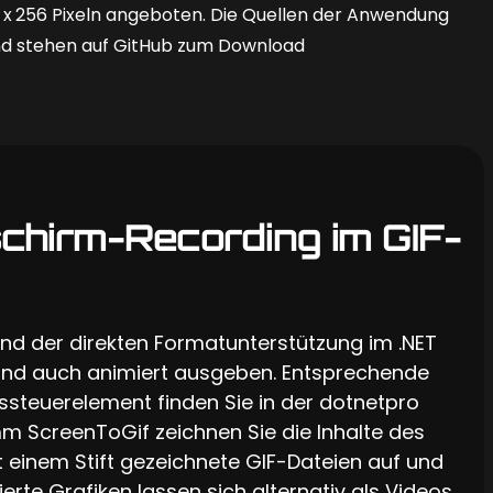
 256 x 256 Pixeln angeboten. Die Quellen der Anwendung
und stehen auf GitHub zum Download
schirm-Recording im GIF-
nd der direkten Format­unterstützung im .NET
 und auch animiert ausgeben. Entsprechende
steuerelement finden Sie in der dotnetpro
mm ScreenToGif zeichnen Sie die Inhalte des
 einem Stift gezeichnete GIF-Dateien auf und
erte Grafiken lassen sich alternativ als Videos