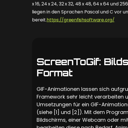
x 16, 24 x 24, 32 x 32, 48 x 48, 64 x 64 und
liegen in den Sprachen Pascal und C vor 
bereit.
https://greenfishsoftware.org/
ScreenToGif: Bild
Format
GIF-Animationen lassen sich aufgru
Framework sehr leicht verarbeiten
Umsetzungen für ein GIF-Animations
(siehe [1] und [2]). Mit dem Progra
Bildschirms, einer Webcam oder mit
bearbeiten diese nach Bedarf. Animi