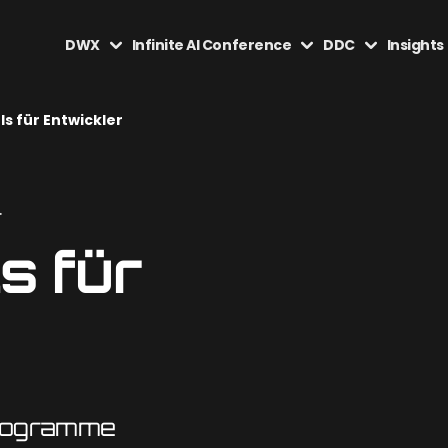
DWX
Infinite AI Conference
DDC
Insights
s für Entwickler
.
s für
programme