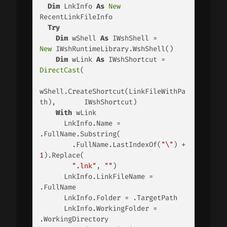
Dim
 LnkInfo 
As
New
RecentLinkFileInfo

Try
Dim
 wShell 
As
 IWshShell =       
New
 IWshRuntimeLibrary.WshShell()

Dim
 wLink 
As
 IWshShortcut = 
DirectCast
(

wShell.CreateShortcut(LinkFileWithPa
th),       IWshShortcut)

With
 wLink

      LnkInfo.Name = 
.FullName.Substring(

        .FullName.LastIndexOf(
"\"
) + 
1
).Replace(

".lnk"
, 
""
)

      LnkInfo.LinkFileName = 
.FullName

      LnkInfo.Folder = .TargetPath

      LnkInfo.WorkingFolder = 
.WorkingDirectory
