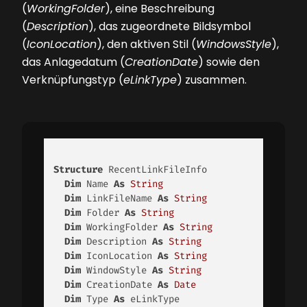
(
WorkingFolder
), eine Beschreibung
(
Description
), das zugeordnete Bildsymbol
(
IconLocation
), den aktiven Stil (
WindowsStyle
),
das Anlagedatum (
CreationDate
) sowie den
Verknüpfungstyp (
eLinkType
) zusammen.
Structure
 RecentLinkFileInfo

Dim
 Name 
As
String
Dim
 LinkFileName 
As
String
Dim
 Folder 
As
String
Dim
 WorkingFolder 
As
String
Dim
 Description 
As
String
Dim
 IconLocation 
As
String
Dim
 WindowStyle 
As
String
Dim
 CreationDate 
As
Date
Dim
 Type 
As