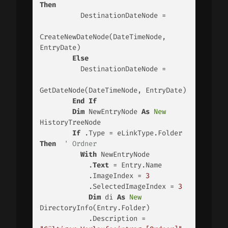
Then
          DestinationDateNode = 

CreateNewDateNode(DateTimeNode, 
EntryDate)

Else
          DestinationDateNode = 

GetDateNode(DateTimeNode, EntryDate)

End
If
Dim
 NewEntryNode 
As
New
HistoryTreeNode

If
 .Type = eLinkType.Folder 
Then
' Ordner
With
 NewEntryNode

            .
Text
 = Entry.Name

            .ImageIndex = 
3
            .SelectedImageIndex = 
3
Dim
 di 
As
New
DirectoryInfo(Entry.Folder)

            .Description =               