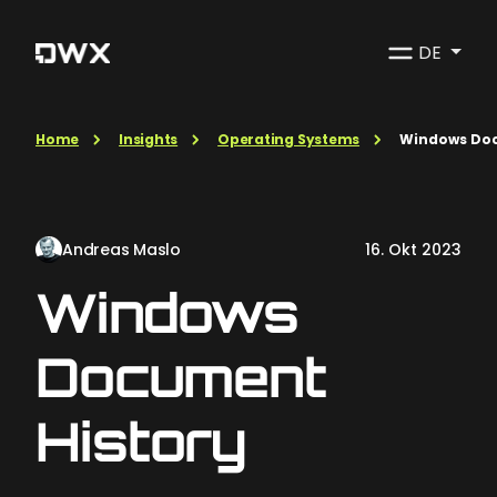
DE
Home
Insights
Operating Systems
Windows Doc
Andreas Maslo
16. Okt 2023
Windows
Document
History