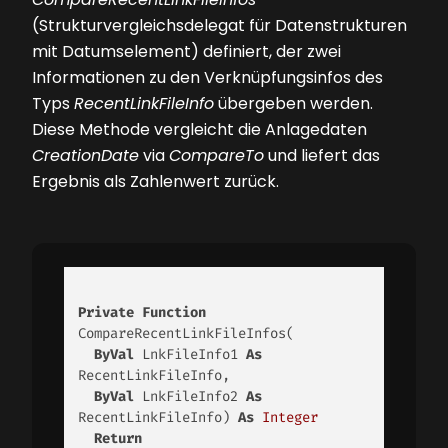
(Strukturvergleichsdelegat für Datenstrukturen
mit Datumselement) definiert, der zwei
Informationen zu den Verknüpfungsinfos des
Typs
RecentLinkFileInfo
übergeben werden.
Diese Methode vergleicht die Anlagedaten
CreationDate
via
CompareTo
und liefert das
Ergebnis als Zahlenwert zurück.
Private
Function
CompareRecentLinkFileInfos( 

ByVal
 LnkFileInfo1 
As
RecentLinkFileInfo,

ByVal
 LnkFileInfo2 
As
RecentLinkFileInfo) 
As
Integer
Return