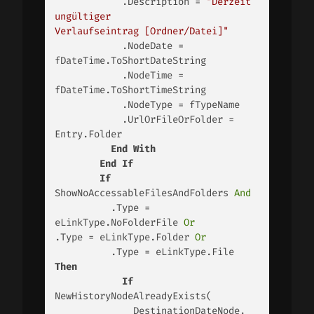
            .Description = 
"Derzeit 
ungültiger               
Verlaufseintrag [Ordner/Datei]"
            .NodeDate = 
fDateTime.ToShortDateString

            .NodeTime = 
fDateTime.ToShortTimeString

            .NodeType = fTypeName

            .UrlOrFileOrFolder = 
Entry.Folder

End
With
End
If
If
ShowNoAccessableFilesAndFolders 
And
          .Type = 
eLinkType.NoFolderFile 
Or
.Type = eLinkType.Folder 
Or
          .Type = eLinkType.File 
Then
If
NewHistoryNodeAlreadyExists(

              DestinationDateNode, 