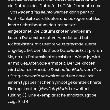
die Daten in das Datenfeld
rlfi
. Die Elemente des
Typs
RecentLinkFileInfo
werden dann per
For-
Each
-Schleife durchlaufen und bezogen auf das
letzte Schreibdatum datumsbasiert
eingeordnet. Die Datumsknoten werden im
kurzen Datumsformat verwendet und bei
Nichtexistenz mit
CreateNewDateNode
zuerst
angelegt. Mit der Methode
Date­NodeExist
prüfen
Sie, ob ein Datumsknoten existiert. Wenn ja, wird
er mit
GetDateNode
ermittelt. Der Zielknoten
wird über die Variable
DestinationNode
vom Typ
HistoryTree­Node
verwaltet und um neue, mit
einem typspezifischen Symbol gekennzeichnete
Eintragsknoten (
NewEntryNode
) erweitert
(Listing 3)
. ­Eine exem­plarische Inhaltsausgabe
zeigt
Bild 4
.