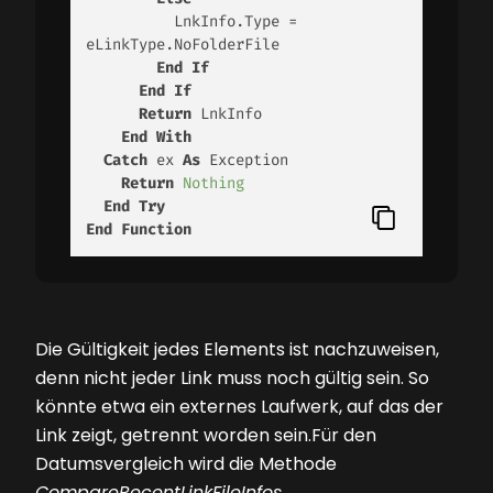
          LnkInfo.Type = 
eLinkType.NoFolderFile

End
If
End
If
Return
 LnkInfo

End
With
Catch
 ex 
As
 Exception

Return
Nothing
End
Try
End
Function
Die Gültigkeit jedes Elements ist nachzuweisen,
denn nicht jeder Link muss noch gültig sein. So
könnte etwa ein externes Laufwerk, auf das der
Link zeigt, getrennt worden sein.Für den
Datumsvergleich wird die Methode
CompareRecentLinkFileInfos