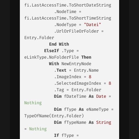
fi.LastAccessTime.ToShortDateString

            .NodeTime =               
fi.LastAccessTime.ToShortTimeString

            .NodeType = 
"Datei"
            .UrlOrFileOrFolder = 
Entry.Folder

End
With
ElseIf
 .Type = 
eLinkType.NoFolderFile 
Then
With
 NewEntryNode

            .
Text
 = Entry.Name

            .ImageIndex = 
8
            .SelectedImageIndex = 
8
            .Tag = Entry.Folder

Dim
 fDateTime 
As
Date
 = 
Nothing
Dim
 fType 
As
 eNameType =               
TypeOfName(Entry.Folder)

Dim
 fTypeName 
As
String
= 
Nothing
If
 fType = 