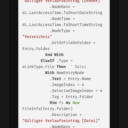
"Gültiger Verlaufseintrag [Ordner]"
            .NodeDate =               
di.LastAccessTime.ToShortDateString

            .NodeTime =               
di.LastAccessTime.ToShortTimeString

            .NodeType = 
"Verzeichnis"
            .UrlOrFileOrFolder = 
Entry.Folder

End
With
ElseIf
 .Type = 
eLinkType.File 
Then
' Datei
With
 NewEntryNode

            .
Text
 = Entry.Name

            .ImageIndex = 
4
            .SelectedImageIndex = 
4
            .Tag = Entry.Folder

Dim
 fi 
As
New
FileInfo(Entry.Folder)

            .Description =               
"Gültiger Verlaufseintrag [Datei]"
            .NodeDate =               