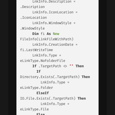
      LnkInfo.Description = 
.Description

      LnkInfo.IconLocation = 
.IconLocation

      LnkInfo.WindowStyle = 
.WindowStyle

Dim
 fi 
As
New
FileInfo(LinkFileWithPath)

      LnkInfo.CreationDate = 
fi.LastWriteTime

      LnkInfo.Type = 
eLinkType.NoFolderFile

If
 .TargetPath <> 
""
Then
If
Directory.Exists(.TargetPath) 
Then
          LnkInfo.Type = 
eLinkType.Folder

ElseIf
IO.File.Exists(.TargetPath) 
Then
          LnkInfo.Type = 
eLinkType.File

Else