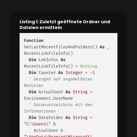
Listing 1: Zuletzt geöffnete Ordner und
Dateien ermitteln
Function
GetLastRecentFilesAndFolders() 
As
 _  
RecentLinkFileInfo()

Dim
 LnkInfos 
As
RecentLinkFileInfo() = 
Nothing
Dim
 Counter 
As
Integer
 = -
1
' bezogen auf angemeldeten 
Benutzer
Dim
 ActualUser 
As
String
 = 
Environment.UserName

' Datenverzeichnis mit den 
Informationen
Dim
 DataFolder 
As
String
 = 
"C:\Users\"
 & 

    ActualUser & 
"\AppData\Roaming\Microsoft\    