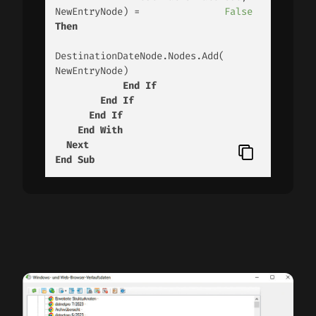
NewEntryNode) =               
False
Then
DestinationDateNode.Nodes.Add(                  
NewEntryNode)

End
If
End
If
End
If
End
With
Next
End
Sub