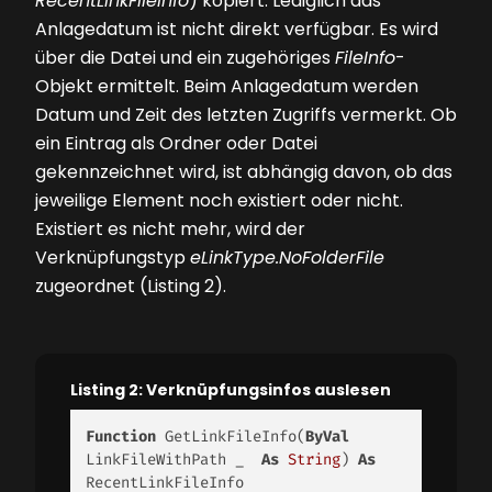
RecentLinkFileInfo
) kopiert. Lediglich das
Anlagedatum ist nicht direkt verfügbar. Es wird
über die Datei und ein zugehöriges
FileInfo
-
Objekt ermittelt. Beim Anlagedatum werden
Datum und Zeit des letzten Zugriffs vermerkt. Ob
ein Eintrag als Ordner oder Datei
gekennzeichnet wird, ist abhängig davon, ob das
jeweilige Element noch existiert oder nicht.
Existiert es nicht mehr, wird der
Verknüpfungstyp
eLinkType.NoFolderFile
zugeordnet
(Listing 2)
.
Listing 2: Verknüpfungsinfos auslesen
Function
 GetLinkFileInfo(
ByVal
LinkFileWithPath _  
As
String
) 
As
RecentLinkFileInfo
