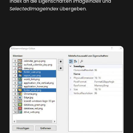
Index an die Eigenschaften
ImageIndex
und
Selected­ImageIndex
übergeben.