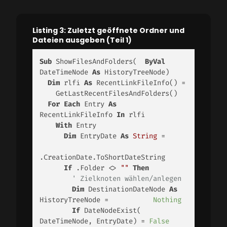
Listing 3: Zuletzt geöffnete Ordner und
Dateien ausgeben (Teil 1)
Sub
 ShowFilesAndFolders(  
ByVal
DateTimeNode 
As
 HistoryTreeNode)

Dim
 rlfi 
As
 RecentLinkFileInfo() = 

    GetLastRecentFilesAndFolders()

For
Each
 Entry 
As
RecentLinkFileInfo 
In
 rlfi

With
 Entry

Dim
 EntryDate 
As
String
 = 

.CreationDate.ToShortDateString

If
 .Folder <> 
""
Then
' Zielknoten wählen/anlegen
Dim
 DestinationDateNode 
As
HistoryTreeNode =           
Nothing
If
 DateNodeExist(          
DateTimeNode, EntryDate) = 
False