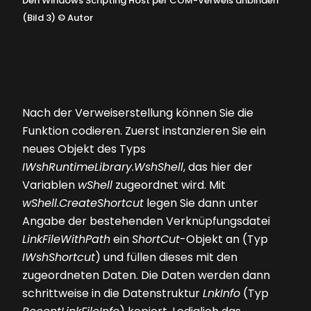
Den Windows Scripting Host per COM-Verweis anbinden
(Bild 3)
©
Autor
Nach der Verweiserstellung können Sie die
Funktion codieren. Zuerst instanzieren Sie ein
neues Objekt des Typs
IWshRuntimeLibrary.WshShell
, das hier der
Variablen
wShell
zugeordnet wird. Mit
wShell.CreateShortcut
legen Sie dann unter
Angabe der bestehenden Verknüpfungsdatei
LinkFileWithPath
ein
ShortCut
-Objekt an (Typ
IWshShortcut
) und füllen dieses mit den
zugeordneten Daten. Die Daten werden dann
schrittweise in die Datenstruktur
LnkInfo
(Typ