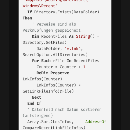
Windows\Recent"
If
 Directory.Exists(DataFolder) 
Then
' Verweise sind als 
Verknüpfungen gespeichert
Dim
 RecentFiles 
As
String
() = 
Directory.GetFiles(

      DataFolder, 
"*.lnk"
,       
SearchOption.AllDirectories)

For
Each
 rFile 
In
 RecentFiles

      Counter = Counter + 
1
ReDim
Preserve
LnkInfos(Counter)

      LnkInfos(Counter) = 
GetLinkFileInfo(rFile)

Next
End
If
' Datenfeld nach Datum sortieren 
(aufsteigend)
  Array.Sort(LnkInfos,     
AddressOf
CompareRecentLinkFileInfos)
