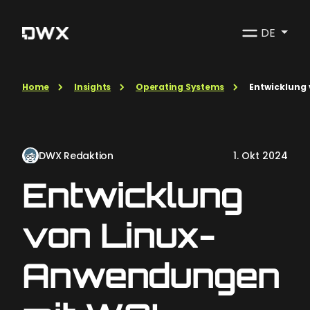
DE
Home
Insights
Operating Systems
Entwicklung
DWX Redaktion
1. Okt 2024
Entwicklung
von Linux-
Anwendungen