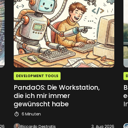
DEVELOPMENT TOOLS
PandaOS: Die Workstation,
B
die ich mir immer
e
gewünscht habe
I
6 Minuten
026
Riccardo Destratis
3. Aug 2026