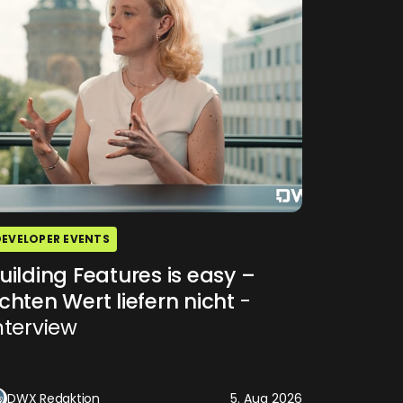
DEVELOPER EVENTS
uilding Features is easy –
chten Wert liefern nicht
-
nterview
DWX Redaktion
5. Aug 2026