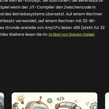
he kein Bit-Konzept. Sie abstrahiert die Befehlssätze
ns Spiel wenn der JIT-Compiler den Zwischencode in
 und des Betriebssystems übersetzt. Auf einem Rechner
ehlssatz verwendet, auf einem Rechner mit 32-Bit-
es Gründe anstelle von AnyCPU lieber x86 (steht für 32
 Alles Weitere lesen Sie im
Artikel von Steven Geisel
.