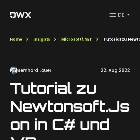
DE
Home
Insights
Microsoft/.NET
Tutorial zu Newt
Bernhard Lauer
22. Aug 2022
Tutorial zu
Newtonsoft.Js
on in C# und