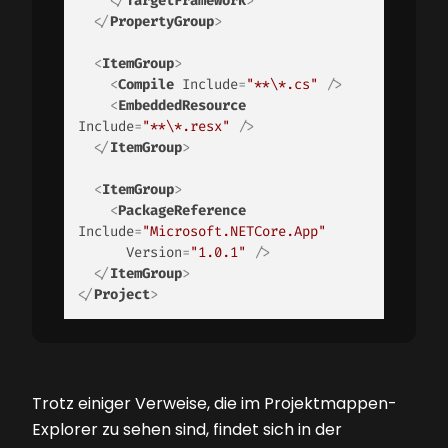
</
TargetFramework
>
</
PropertyGroup
>
<
ItemGroup
>
<
Compile
Include
=
"**\*.cs"
 />
<
EmbeddedResource
Include
=
"**\*.resx"
 />
</
ItemGroup
>
<
ItemGroup
>
<
PackageReference
Include
=
"Microsoft.NETCore.App"
Version
=
"1.0.1"
 />
</
ItemGroup
>
</
Project
>
Trotz einiger Verweise, die im Projektmappen-
Explorer zu sehen sind, findet sich in der