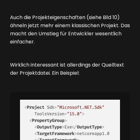
Auch die Projekteigenschaften (siehe
Bild 10
)
ähneln jetzt mehr einem klassischen Projekt. Das
macht den Umstieg für Entwickler wesentlich
einfacher.
Wirklich interessant ist allerdings der Quelltext
der Projektdatei. Ein Beispiel:
<
Project
Sdk
=
"Microsoft.NET.Sdk"
ToolsVersion
=
"15.0"
>
<
PropertyGroup
>
<
OutputType
>
Exe
</
OutputType
>
<
TargetFramework
>
netcoreapp1.0
