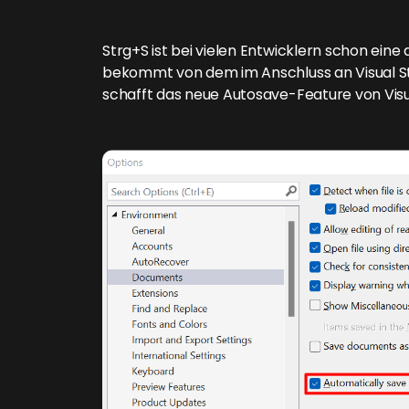
Strg+S ist bei vielen Entwicklern schon ein
bekommt von dem im Anschluss an Visual St
schafft das neue Autosave-Feature von Visu