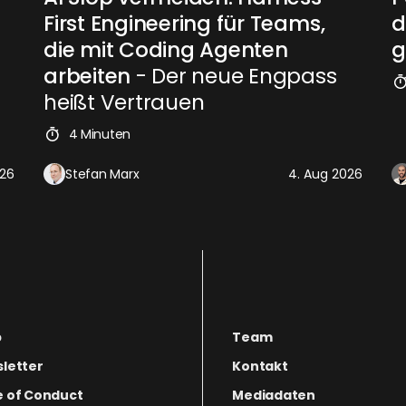
First Engineering für Teams,
d
die mit Coding Agenten
g
arbeiten
- Der neue Engpass
heißt Vertrauen
4 Minuten
026
Stefan Marx
4. Aug 2026
p
Team
letter
Kontakt
 of Conduct
Mediadaten