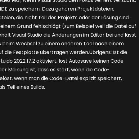
 jedes Mal, wenn Visual Studio den Fokus verliert versucht,
IDE zu speichern. Dazu gehören Projektdateien,
ien, die nicht Teil des Projekts oder der Lösung sind.
inem Grund fehlschlägt (zum Beispiel weil die Datei auf
ält Visual Studio die Änderungen im Editor bei und lässt
dass beim Wechsel zu einem anderen Tool nach einem
f die Festplatte übertragen werden.Übrigens: Ist die
tuido 2022 17.2 aktiviert, löst Autosave keinen Code
er Meinung ist, dass es stört, wenn die Code-
sgelöst, wenn man die Code-Datei explizit speichert,
s Teil eines Builds.