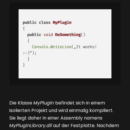
public
class
MyPlugin
{ 

public
void
DoSomething
()
{ 

Console
.
WriteLine
(„It works! 
:-)“); 

  } 

} 

Die Klasse
MyPlugin
befindet sich in einem
isolierten Projekt und wird einmalig kompiliert.
Sie liegt daher in einer Assembly namens
MyPluginLibrary.dll
auf der Festplatte. Nachdem