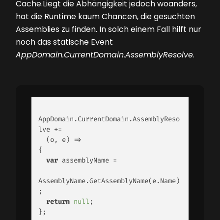
Cache.Liegt die Abhängigkeit jedoch woanders,
hat die Runtime kaum Chancen, die gesuchten
Assemblies zu finden. In solch einem Fall hilft nur
noch das statische Event
AppDomain.CurrentDomain.AssemblyResolve
.
AppDomain.CurrentDomain.AssemblyReso
lve += 

(
o, e
) =>
{ 

var
 assemblyName = 

AssemblyName.GetAssemblyName(e.Name)
; 

return
null
; 

}; 
