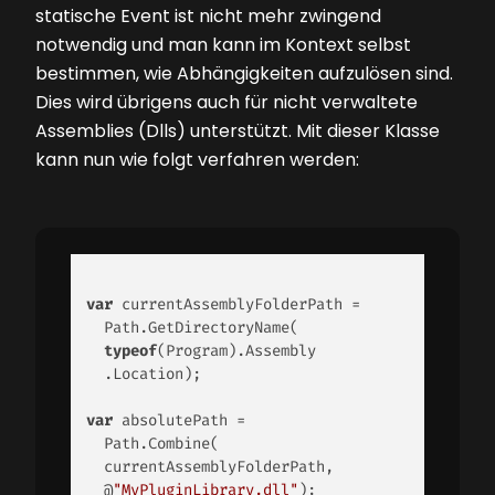
statische Event ist nicht mehr zwingend
notwendig und man kann im Kontext selbst
bestimmen, wie Abhängigkeiten aufzulösen sind.
Dies wird übrigens auch für nicht verwaltete
Assemblies (Dlls) unterstützt. Mit dieser Klasse
kann nun wie folgt verfahren werden:
var
 currentAssemblyFolderPath = 

  Path.GetDirectoryName( 

typeof
(Program).Assembly

  .Location); 

var
 absolutePath = 

  Path.Combine(

  currentAssemblyFolderPath, 

  @
"MyPluginLibrary.dll"
); 
