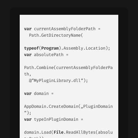
var
 currentAssemblyFolderPath = 

  Path.GetDirectoryName( 

typeof
(
Program
var
 absolutePath = 

Path.Combine(currentAssemblyFolderPa
th, 

  @“MyPluginLibrary.dll“); 

var
 domain = 

AppDomain.CreateDomain(„PluginDomain
var
 typeInPluginDomain = 

domain.Load(
File
.ReadAllBytes(absolu