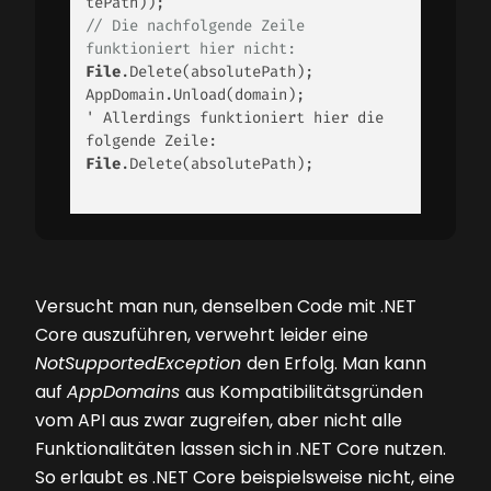
// Die nachfolgende Zeile 
funktioniert hier nicht:
File
.Delete(absolutePath); 

AppDomain.Unload(domain); 

' Allerdings funktioniert hier die 
File
.Delete(absolutePath); 

Versucht man nun, denselben Code mit .NET
Core auszuführen, verwehrt leider eine
NotSupportedException
den Erfolg. Man kann
auf
AppDomains
aus Kompatibilitätsgründen
vom API aus zwar zugreifen, aber nicht alle
Funktionalitäten lassen sich in .NET Core nutzen.
So erlaubt es .NET Core beispielsweise nicht, eine