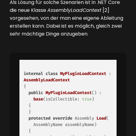
Als Lösung für solche Szenarien ist in .NET Core
die neue Klasse
AssemblyLoadContext
[2]
vorgesehen, von der man eine eigene Ableitung
erstellen kann. Dabei ist es möglich, gleich zwei
sehr mächtige Dinge anzugeben.
internal
class
MyPluginLoadContext
 : 
AssemblyLoadContext
{ 

public
MyPluginLoadContext
() : 

base
(
isCollectible: 
true
)
  { 

  } 

protected
override
 Assembly 
Load
(
    AssemblyName assemblyName
)
  { 
