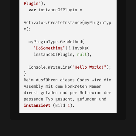
Plugin"
); 

var
 instanceOfPlugin = 

Activator.CreateInstance(myPluginTyp
e); 

  myPluginType.GetMethod( 

"DoSomething"
)?.Invoke( 

    instanceOfPlugin, 
null
); 

  Console.WriteLine(
"Hello World!"
); 

} 

Beim Ausführen dieses Codes wird die 
Assembly mit dem konkreten Namen 
direkt geladen und per Reflexion der 
passende Typ gesucht, 
gefunden und 
instanziert
 (
Bild 
1
). 