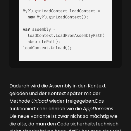
MyPluginLoadContext loadContext = 

new
 MyPluginLoadContext(); 

var
 assembly = 

  loadContext.LoadFromAssemblyPath(

  absolutePath); 

loadContext.Unload(); 

Dadurch wird die Assembly in den Kontext
geladen und der Kontext später mit der
Methode
Unload
wieder freigegeben.Das
funktioniert sehr ähnlich wie die
AppDomains
.
Die neue Variante ist zwar nicht so mächtig wie
die alte, da man den Code sicherheitstechnisch