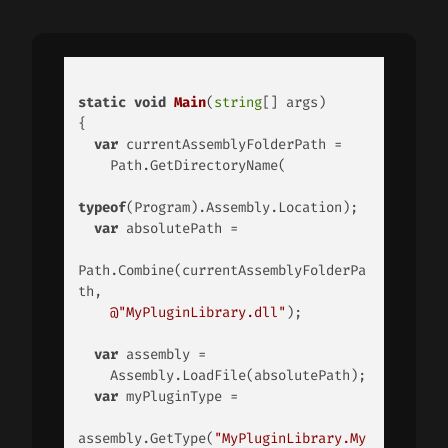
static
void
Main
(
string
[] args
)
{ 

var
 currentAssemblyFolderPath = 

    Path.GetDirectoryName( 

typeof
(Program).Assembly.Location); 

var
 absolutePath = 

Path.Combine(currentAssemblyFolderPa
th, 

@"MyPluginLibrary.dll"
); 

var
 assembly = 

    Assembly.LoadFile(absolutePath); 

var
 myPluginType = 

assembly.GetType(
"MyPluginLibrary.My