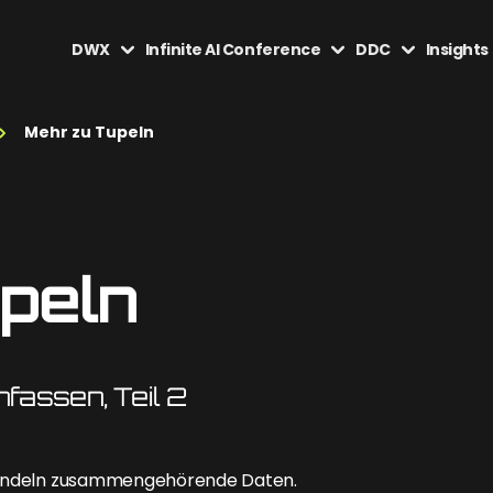
DWX
Infinite AI Conference
DDC
Insights
Mehr zu Tupeln
peln
fassen, Teil 2
l bündeln zusammengehörende Daten.