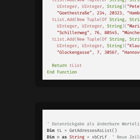
UInteger
,
UInteger
,
String
)
(
"Pete
"Goethestraße"
,
234
,
20323
,
"Hamb
tList
.
Add
(
New
Tuple
(
Of
String
,
Stri
UInteger
,
UInteger
,
String
)
(
"Mari
"Schillerweg"
,
76
,
80545
,
"Münche
tList
.
Add
(
New
Tuple
(
Of
String
,
Stri
UInteger
,
UInteger
,
String
)
(
"Klau
"Glockengasse"
,
7
,
30567
,
"Hannov
Return
tList
End
Function
' Datenrückgabe als änderbare Werteli
Dim
Dim
 n 
as
String
 = vbCrLf  
' Neue Zeil