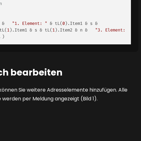
n
 &   
"1. Element: "
 & tL(
0
).Item1 & s & 
tL(
1
).Item1 & s & tL(
1
).Item2 & n &   
"3. Element: 
.) 
ch bearbeiten
können Sie weitere Adresselemente hinzufügen. Alle
e werden per Meldung angezeigt
(Bild 1)
.