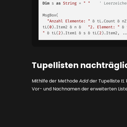
Dim
 s 
as
String
 = 
" "
' Leerzeiche
MsgBox(

"Anzahl Elemente: "
 & tL.Count & nZ
tL(
0
).Item2 & n &   
"2. Element: "
 & 
"
 & tL(
2
).Item1 & s & tL(
2
).Item2, ..
Tupellisten nachträgli
Mithilfe der Methode
Add
der Tupelliste
tL
Vor- und Nachnamen der erweiterten List