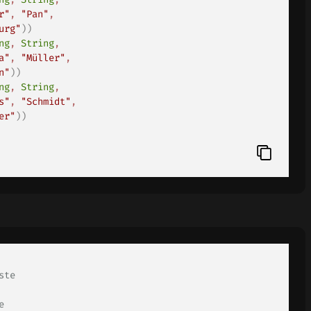
r"
,
"Pan"
,
urg"
)
)
ng
,
String
,
a"
,
"Müller"
,
n"
)
)
ng
,
String
,
s"
,
"Schmidt"
,
er"
)
)
ste 
e