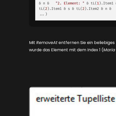
& n &   
"2. Element: "
 & tL(
1
).Item1 
tL(
2
).Item1 & s & tL(
2
).Item2 & n &  
...) 
Mit
RemoveAt
entfernen Sie ein beliebige
wurde das Element mit dem Index 1 (
Maria