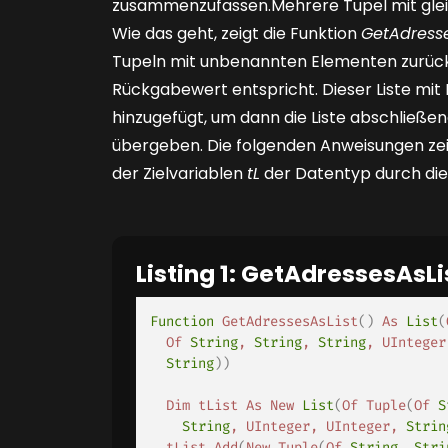
zusammenzufassen.Mehrere Tupel mit gleic
Wie das geht, zeigt die Funktion
GetAdresse
Tupeln mit unbenannten Elementen zurückgi
Rückgabewert entspricht. Dieser Liste mi
hinzugefügt, um dann die Liste abschließe
übergeben. Die folgenden Anweisungen zei
der Zielvariablen
tL
der Datentyp durch die
Listing 1: GetAdressesAsLi
Function
GetAdressesAsList
(
)
As
List
(
Of
String
,
String
,
String
,
UInteger
String
)
)
Dim
tList
As
New
List
(
Of
Tuple
(
Of
S
String
,
UInteger
,
UInteger
,
Strin
tList
.
Add
(
New
Tuple
(
Of
String
,
Stri