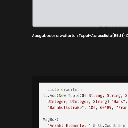
Ausgabeder erweiterten Tupel-Adressliste(Bild 1)
' Liste erweitern 
tL.Add(
New
 Tuple(
Of
String
, 
String
, 
S
UInteger
, 
UInteger
, 
String
)(
"Hans"
,
"Bahnhoftstraße"
, 
104
, 
60489
, 
"Fran
MsgBox(

"Anzahl Elemente: "
 & tL.Count & n 