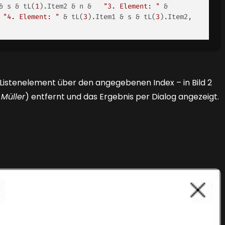
& s & tL(
1
).Item2 & n &   
"3. Element: "
 & 
 
"4. Element: "
 & tL(
3
).Item1 & s & tL(
3
).Item2, 
s Listenelement über den angegebenen Index – in
Bild 2
 Müller
) entfernt und das Ergebnis per Dialog angezeigt.