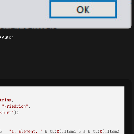
©
Autor
tring
, 

 
"Friedrich"
, 

kfurt"
)) 

&   
"1. Element: "
 & tL(
0
).Item1 & s & tL(
0
).Item2 