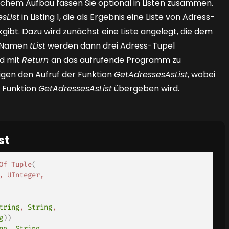
hem Aufbau fassen Sie optional in Listen zusammen.
sList
in
Listing 1
, die als Ergebnis eine Liste von Adress-
bt. Dazu wird zunächst eine Liste angelegt, die dem
t Namen
tList
werden dann drei Adress-Tupel
nd mit
Return
an das aufrufende Programm zu
gen den Aufruf der Funktion
GetAdressesAsList
, wobei
 Funktion
GetAdressesAsList
übergeben wird.
st
Of
Tuple
(
,
UInteger
,
tring
,
String
,
g
)
)
ng
,
String
,