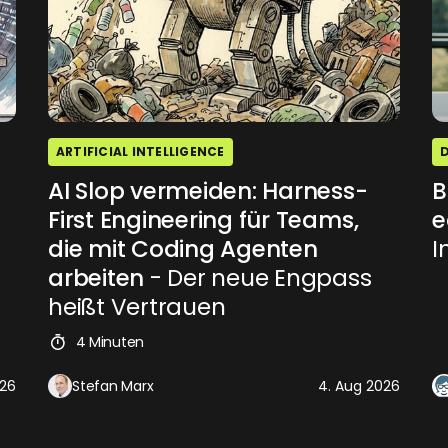
ARTIFICIAL INTELLIGENCE
AI Slop vermeiden: Harness-
B
First Engineering für Teams,
e
die mit Coding Agenten
I
arbeiten
- Der neue Engpass
heißt Vertrauen
4 Minuten
026
Stefan Marx
4. Aug 2026