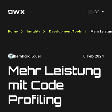
DE
Home
Insights
Development Tools
Mehr Leistun
Bernhard Lauer
6. Feb 2024
Mehr Leistung
mit Code
Profiling