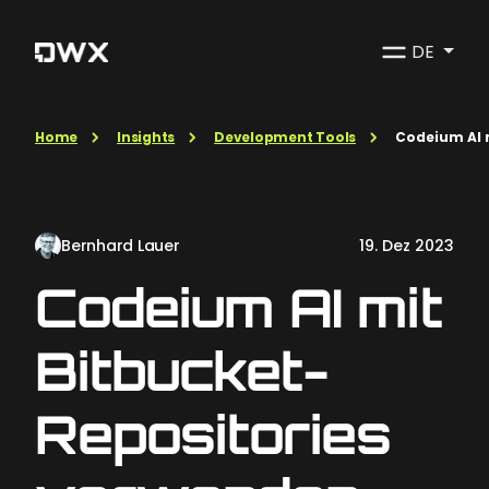
DE
Home
Insights
Development Tools
Codeium AI 
Bernhard Lauer
19. Dez 2023
Codeium AI mit
Bitbucket-
Repositories