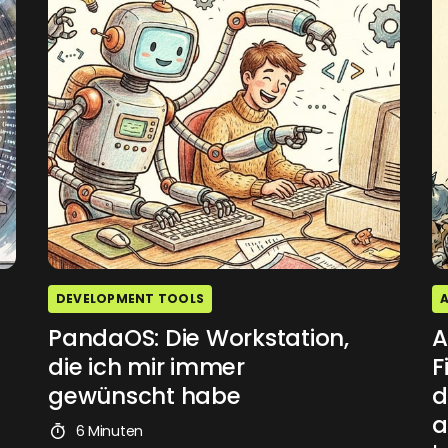
DEVELOPMENT TOOLS
A
PandaOS: Die Workstation,
A
die ich mir immer
F
gewünscht habe
d
a
6 Minuten