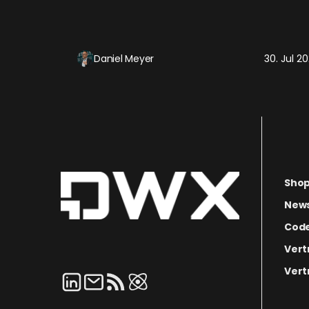
Daniel Meyer
30. Jul 2
Sho
News
Code
Vert
Vert