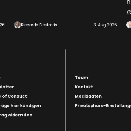
h
026
Riccardo Destratis
3. Aug 2026
p
Team
letter
Kontakt
 of Conduct
Mediadaten
räge hier kündigen
Privatsphäre-Einstellun
rag widerrufen