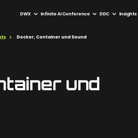
DWX
Infinite AI Conference
DDC
Insights
pts
Docker, Container und Sound
ntainer und