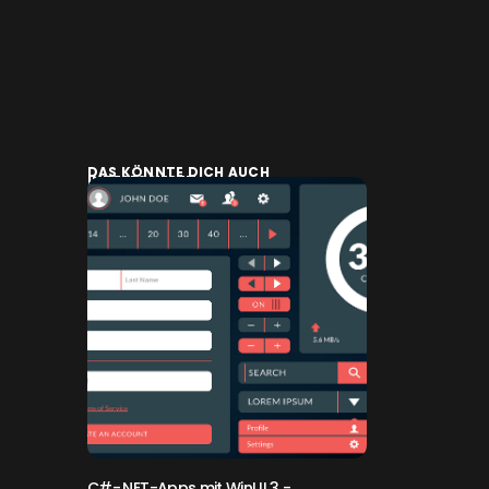
DAS KÖNNTE DICH AUCH
INTERESSIEREN:
C#-.NET-Apps mit WinUI 3
-