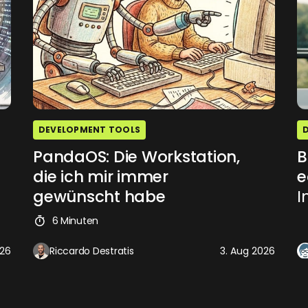
DEVELOPMENT TOOLS
PandaOS: Die Workstation,
B
die ich mir immer
e
gewünscht habe
I
6 Minuten
026
Riccardo Destratis
3. Aug 2026