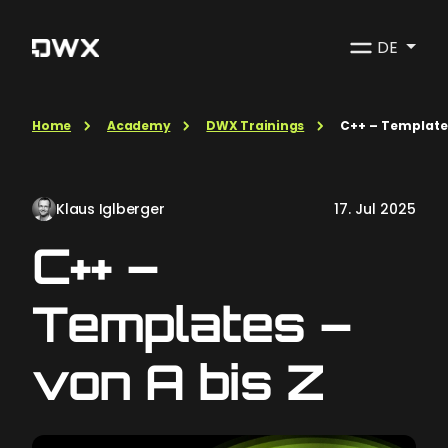
DE
Home
Academy
DWX Trainings
C++ – Templates
Klaus Iglberger
17. Jul 2025
C++ –
Templates –
von A bis Z