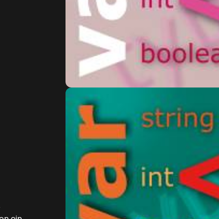
e
en ein