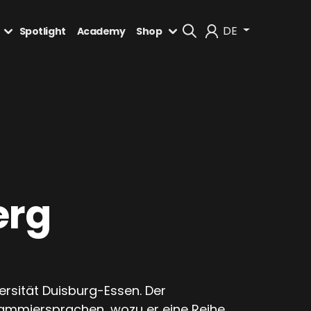
DE
Spotlight
Academy
Shop
Mein Konto
Abmelden
erg
versität Duisburg-Essen. Der
grammiersprachen, wozu er eine Reihe