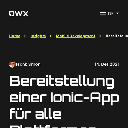
DE
Home
Insights
Mobile Development
Bereitstell
Frank Simon
14. Dez 2021
Bereitstellung
einer Ionic-App
für alle