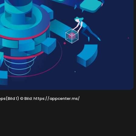
pps(Bild 1)
©
Bild: https://appcenter.ms/