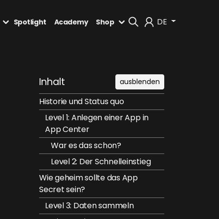
DE
Spotlight
Academy
Shop
Mein Konto
Inhalt
ausblenden
Abmelden
Historie und Status quo
Level 1: Anlegen einer App in
App Center
War es das schon?
Level 2: Der Schnelleinstieg
Wie geheim sollte das App
Secret sein?
Level 3: Daten sammeln