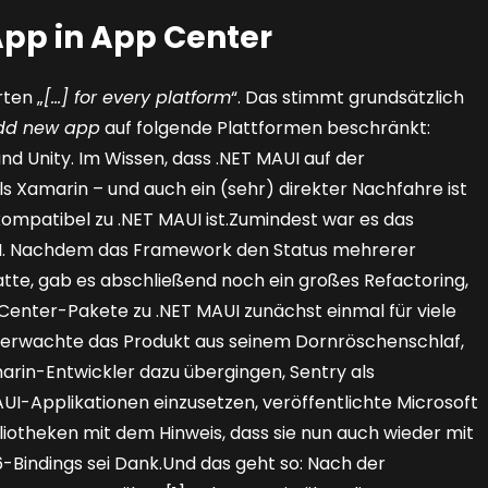
 App in App Center
ten „
[…] for every platform
“. Das stimmt grundsätzlich
dd new app
auf folgende Plattformen beschränkt:
nd Unity. Im Wissen, dass .NET MAUI auf der
ls Xamarin – und auch ein (sehr) direkter Nachfahre ist
kompatibel zu .NET MAUI ist.Zumindest war es das
I. Nachdem das Framework den Status mehrerer
atte, gab es abschließend noch ein großes Refactoring,
Center-Pakete zu .NET MAUI zunächst einmal für viele
erwachte das Produkt aus seinem Dornröschenschlaf,
n-Entwickler dazu übergingen, Sentry als
UI-Applikationen einzusetzen, veröffentlichte Microsoft
liotheken mit dem Hinweis, dass sie nun auch wieder mit
-Bindings sei Dank.Und das geht so: Nach der